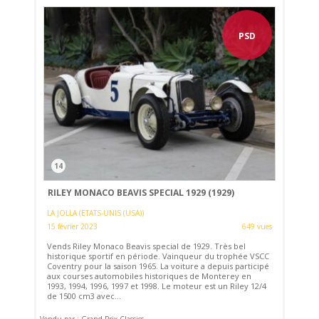
PSD
14
RILEY MONACO BEAVIS SPECIAL 1929 (1929)
LA JOLLA (ETATS-UNIS (USA))
15 février 2023
649 vues
Vends Riley Monaco Beavis special de 1929. Très bel
historique sportif en période. Vainqueur du trophée VSCC
Coventry pour la saison 1965. La voiture a depuis participé
aux courses automobiles historiques de Monterey en
1993, 1994, 1996, 1997 et 1998. Le moteur est un Riley 12/4
de 1500 cm3 avec...
Vendu par : Grand Prix Classics