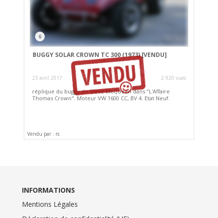
6
BUGGY SOLAR CROWN TC 300 (1973)
[VENDU]
23 avril 2017
2 920 vues
réplique du buggy de Steve McQueen dans "L'Affaire
Thomas Crown". Moteur VW 1600 CC, BV 4. Etat Neuf.
Vendu par : rs
INFORMATIONS
Mentions Légales