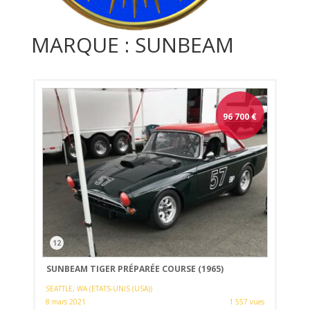
MARQUE : SUNBEAM
96 700
€
12
SUNBEAM TIGER PRÉPARÉE COURSE (1965)
SEATTLE, WA (ETATS-UNIS (USA))
8 mars 2021
1 557 vues