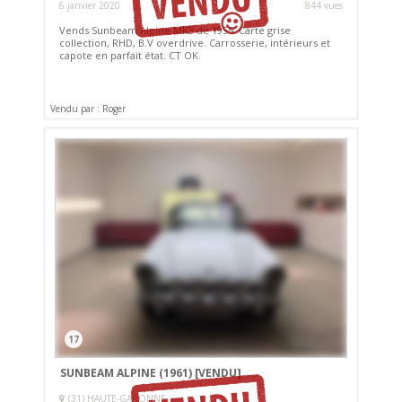
6 janvier 2020
844 vues
Vends Sunbeam Alpine MK3 de 1955. Carte grise
collection, RHD, B.V overdrive. Carrosserie, intérieurs et
capote en parfait état. CT OK.
Vendu par : Roger
17
SUNBEAM ALPINE (1961)
[VENDU]
(31) HAUTE-GARONNE