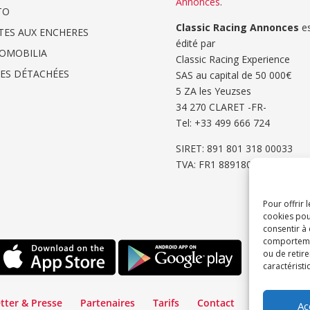
Annonces
.
TO
Classic Racing Annonces
es
TES AUX ENCHERES
édité par
OMOBILIA
Classic Racing Experience
CES DÉTACHÉES
SAS au capital de 50 000€
5 ZA les Yeuzses
34 270 CLARET -FR-
Tel: ‭+33 499 666 724‬
SIRET: 891 801 318 00033
TVA: FR1 8891801318
Pour offrir 
cookies pou
consentir à
comportement
ou de retire
caractéristi
tter & Presse
Partenaires
Tarifs
Contact
Espace Cli
Ac