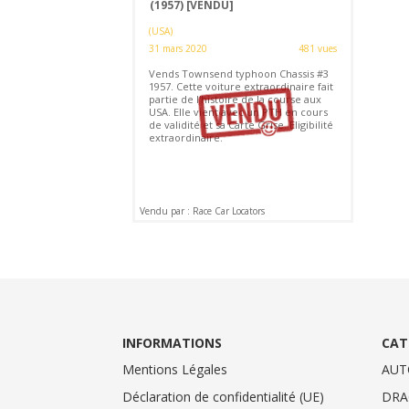
(1957)
[VENDU]
(USA)
31 mars 2020
481 vues
Vends Townsend typhoon Chassis #3
1957. Cette voiture extraordinaire fait
partie de l'histoire de la course aux
USA. Elle vient avec un PTH en cours
de validité et sa Carte Grise. Eligibilité
extraordinaire.
Vendu par : Race Car Locators
INFORMATIONS
CAT
Mentions Légales
AUT
Déclaration de confidentialité (UE)
DRA