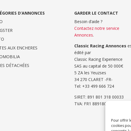
ÉGORIES D’ANNONCES
GARDER LE CONTACT
O
Besoin d’aide ?
Contactez notre service
GSTER
Annonces
.
TO
Classic Racing Annonces
es
TES AUX ENCHERES
édité par
OMOBILIA
Classic Racing Experience
CES DÉTACHÉES
SAS au capital de 50 000€
5 ZA les Yeuzses
34 270 CLARET -FR-
Tel: ‭+33 499 666 724‬
SIRET: 891 801 318 00033
TVA: FR1 8891801318
Pour offrir 
cookies pou
consentir à