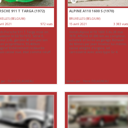
15
SCHE 911 T TARGA (1972)
ALPINE A110 1600 S (1970)
XELLES (BELGIUM)
BRUXELLES (BELGIUM)
vril 2021
972 vues
15 avril 2021
3 383 vues
ds Porsche 911 T Targa mise en
Vends Alpine A110 1600 S du 28 mai
ulation le 02/10/1972. Série E,
1970. Affiche 61.690 km au compteur,
eur 2,4L, gardée 40 ans pas son
achetée et livrée au garage Renault
ien propriétaire, 95.400km
de Nîmes par Jean Vinatier lui-même,
rigine! Entièrement restaurée
caisse allégée d'origine, kit
uis caisse nue, état comme neuf!
carrosserie avec ailes type Gr 4.
 par : Pierre DELAGNEAU
Vendu par : Pierre DELAGNEAU