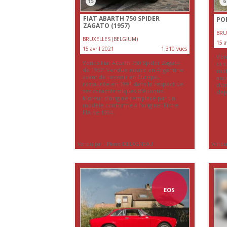
15
6
FIAT ABARTH 750 SPIDER
POR
ZAGATO (1957)
BRU
BRUXELLES (BELGIUM)
15 a
15 avril 2021
1 310 vues
Ven
Vends Fiat Abarth 750 Spider Zagato
circ
de 1957. Vendue neuve en Argentine
mot
avant de revenir en Europe,
anc
restaurée en 1991 dans le respect de
d'o
ses caractéristiques d'époque.
dep
Moteur d'origine remplacé par un
modèle conforme à l'origine. Fiche
FIA de 1994.
Vendu par : Pierre DELAGNEAU
Vendu
EOS