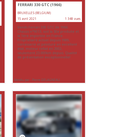
FERRARI 330 GTC (1966)
BRUXELLES (BELGIUM)
15 avril 2021
1 348 vues
Vends Ferrari 330 GTC de 1966.
Chassis n°9013, soit la 50e produite et
la 1ère importée en France.
Propriétaire actuel depuis 1989,
corrasserie et peinture en excellent
état, moteur refait en 2002,
seulement 23.000km depuis. Qualité
de présentation exceptionnelle!
Vendu par : Pierre DELAGNEAU