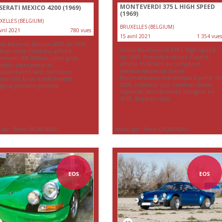
MONTEVERDI 375 L HIGH SPEED
ERATI MEXICO 4200 (1969)
(1969)
XELLES (BELGIUM)
BRUXELLES (BELGIUM)
vril 2021
780 vues
15 avril 2021
1 354 vues
ds Maserati Mexico 4200 de 1969.
Vends Monteverdi 375 L High Speed
leur rosso Cordoba, affiche
de 1969. Première série L Fissore,
lement 108.000km, carte grise
affiche 15.605km au compteur,
male, carrosserie et
vendue neuve en Suisse.
bassements sans corrosion,
Reconstruction mécanique à partir de
lerie cuir brun entièrement
2008, intérieur cuir caramel révisé,
igine joliment patinée.
repeinte dans sa teinte d'origine en
2018. Superbe état.
 par : Pierre DELAGNEAU
Vendu par : Pierre DELAGNEAU
EOS
EOS