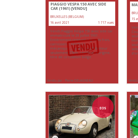
PIAGGIO VESPA 150 AVEC SIDE
MAS
CAR (1961)
[VENDU]
BRU
BRUXELLES (BELGIUM)
15 a
16 avril 2021
1 717 vues
Ven
Vends Piaggio Vespa 150 avec side car
Cou
immatriculé le 29 juillet 1961.
seu
Entièrement restauré à grands frais,
nor
carrosserie; peinture,
sou
mécanique...comme neuf! Moteur
sel
seulement 27km, certificat d'origine,
d'or
titre de circulation belge.
Vendu par : Pierre DELAGNEAU
Vendu
EOS