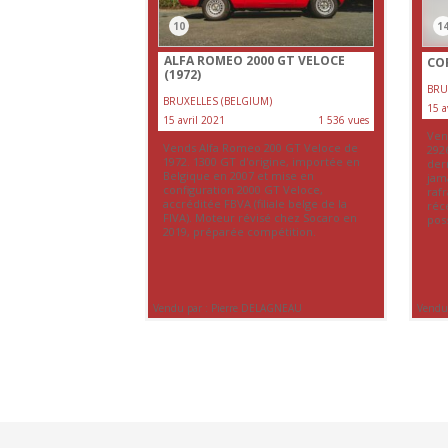
10
1
ALFA ROMEO 2000 GT VELOCE
COR
(1972)
BRU
BRUXELLES (BELGIUM)
15 a
15 avril 2021
1 536 vues
Ven
Vends Alfa Romeo 200 GT Veloce de
292
1972. 1300 GT d'origine, importée en
der
Belgique en 2007 et mise en
jam
configuration 2000 GT Veloce,
raf
accréditée FBVA (filiale belge de la
réc
FIVA). Moteur révisé chez Socaro en
poss
2019, préparée compétition.
Vendu par : Pierre DELAGNEAU
Vendu