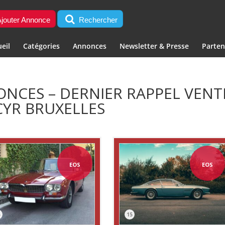
jouter Annonce
Rechercher
eil
Catégories
Annonces
Newsletter & Presse
Parten
ONCES – DERNIER RAPPEL VENTE
CYR BRUXELLES
EOS
EOS
5
15