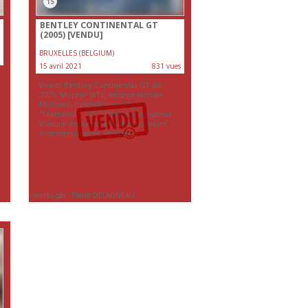
15
BENTLEY CONTINENTAL GT
(2005)
[VENDU]
BRUXELLES (BELGIUM)
15 avril 2021
831 vues
Vends Bentley Continental GT de
2005. Moteur W12, édition limitée
Mulliner, magnifiques sièges
"Diamond", 137.000km au compteur.
Voiture en excellent état, toujours
entretenue avec sérieux.
Vendu par : Pierre DELAGNEAU