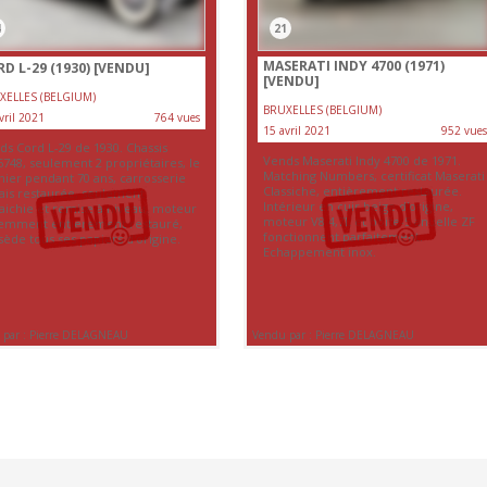
4
21
MASERATI INDY 4700 (1971)
D L-29 (1930)
[VENDU]
[VENDU]
XELLES (BELGIUM)
BRUXELLES (BELGIUM)
vril 2021
764 vues
15 avril 2021
952 vues
ds Cord L-29 de 1930. Chassis
Vends Maserati Indy 4700 de 1971.
6748, seulement 2 propriétaires, le
Matching Numbers, certificat Maserati
nier pendant 70 ans, carrosserie
Classiche, entièrement restaurée.
ais restaurée, seulement
Intérieur en cuir beige d'origine,
raichie et remise à niveau, moteur
moteur V8 4,7L et boite-5 anuelle ZF
emment entièrement restauré,
fonctionnent parfaitement.
ède tous ses papiers d'origine.
Echappement inox.
 par : Pierre DELAGNEAU
Vendu par : Pierre DELAGNEAU