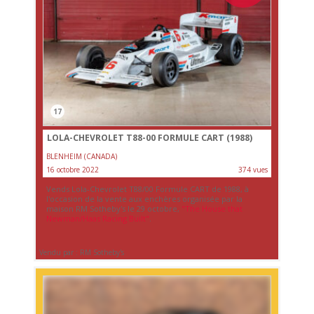
17
LOLA-CHEVROLET T88-00 FORMULE CART (1988)
BLENHEIM (CANADA)
16 octobre 2022
374 vues
Vends Lola-Chevrolet T88/00 Formule CART de 1988, à
l'occasion de la vente aux enchères organisée par la
maison RM Sotheby's le 29 octobre,
"The House that
Newman/Haas Racing Built"
.
Vendu par : RM Sotheby's