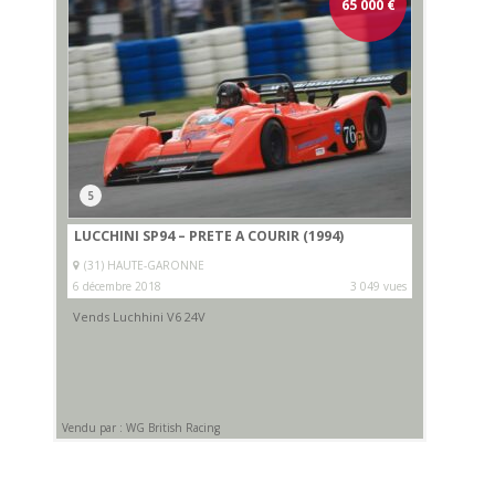
65 000
€
5
LUCCHINI SP94 – PRETE A COURIR (1994)
(31) HAUTE-GARONNE
6 décembre 2018
3 049 vues
Vends Luchhini V6 24V
Vendu par : WG British Racing