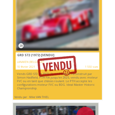
28
GRD S72 (1972)
[VENDU]
LANAKEN (BELGIQUE)
10 février 2021
1 550 vues
Vends GRD S72 de 1972. Sport-Proto 2L reconstruit par
Simon Hadfield, PTH FIA jusqu'en 2025, vendu avec moteur
FVC ou en tant que châssis roulant. Le PTH accepte les
configurations moteur FVC ou BDG. Ideal Master Historic
Championship.
Vendu par : Mike VAN THIEL