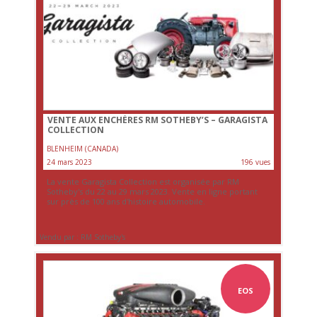
VENTE AUX ENCHÈRES RM SOTHEBY’S – GARAGISTA
COLLECTION
BLENHEIM (CANADA)
24 mars 2023
196 vues
La vente Garagista Collection est organisée par RM
Sotheby's du 22 au 29 mars 2023. Vente en ligne portant
sur près de 100 ans d'histoire automobile.
Vendu par : RM Sotheby's
EOS