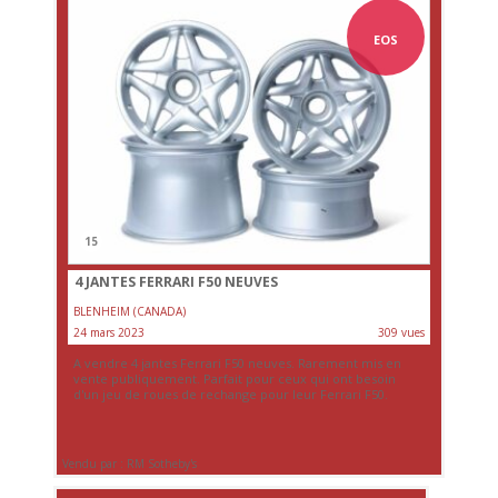
EOS
15
4 JANTES FERRARI F50 NEUVES
BLENHEIM (CANADA)
24 mars 2023
309 vues
A vendre 4 jantes Ferrari F50 neuves. Rarement mis en
vente publiquement. Parfait pour ceux qui ont besoin
d'un jeu de roues de rechange pour leur Ferrari F50.
Vendu par : RM Sotheby's