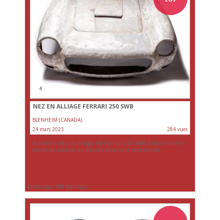
4
NEZ EN ALLIAGE FERRARI 250 SWB
BLENHEIM (CANADA)
24 mars 2023
284 vues
A vendre nez en alliage de Ferrari 250 SWB. Idéal comme
pièce de vitrine, ou adapté pour une récréation.
Vendu par : RM Sotheby's