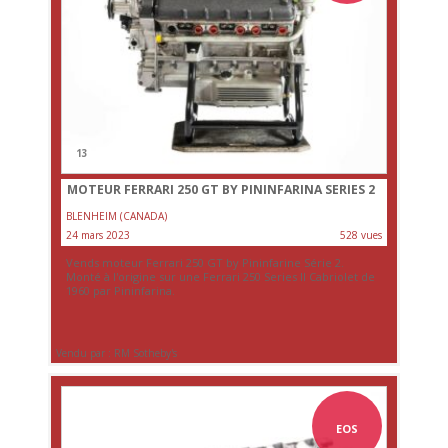
13
MOTEUR FERRARI 250 GT BY PININFARINA SERIES 2
BLENHEIM (CANADA)
24 mars 2023
528 vues
Vends moteur Ferrari 250 GT by Pininfarine Série 2.
Monté à l'origine sur une Ferrari 250 Series II Cabriolet de
1960 par Pininfarina.
Vendu par : RM Sotheby's
EOS