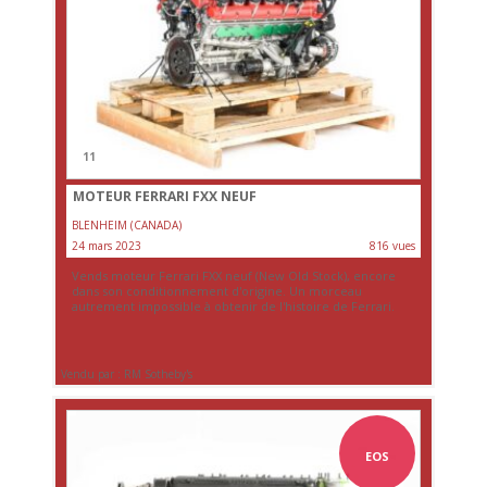
11
MOTEUR FERRARI FXX NEUF
BLENHEIM (CANADA)
24 mars 2023
816 vues
Vends moteur Ferrari FXX neuf (New Old Stock), encore
dans son conditionnement d'origine. Un morceau
autrement impossible à obtenir de l'histoire de Ferrari.
Vendu par : RM Sotheby's
EOS