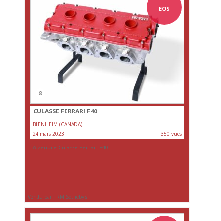
EOS
8
CULASSE FERRARI F40
BLENHEIM (CANADA)
24 mars 2023
350 vues
A vendre Culasse Ferrari F40.
Vendu par : RM Sotheby's