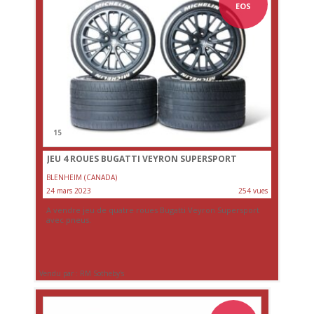
EOS
15
JEU 4 ROUES BUGATTI VEYRON SUPERSPORT
BLENHEIM (CANADA)
24 mars 2023
254 vues
A vendre jeu de quatre roues Bugatti Veyron Supersport
avec pneus.
Vendu par : RM Sotheby's