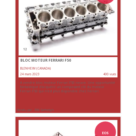
12
BLOC MOTEUR FERRARI F50
BLENHEIM (CANADA)
24 mars 2023
400 vues
A vendre bloc moteur Ferrari F50 neuve. Une opportunité
fantastique d'acquérir un composant clé du moteur
Ferrari F50 qui n'est plus disponible chez Ferrari.
Vendu par : RM Sotheby's
EOS