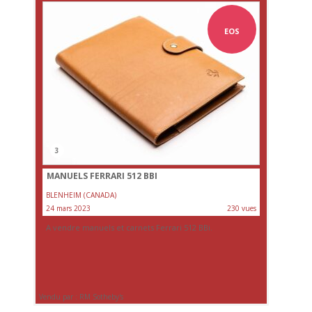
EOS
3
MANUELS FERRARI 512 BBI
BLENHEIM (CANADA)
24 mars 2023
230 vues
A vendre manuels et carnets Ferrari 512 BBi.
Vendu par : RM Sotheby's