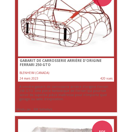
GABARIT DE CARROSSERIE ARRIÈRE D’ORIGINE
FERRARI 250 GTO
BLENHEIM (CANADA)
24 mars 2023
420 vues
A vendre gabarit de carrosserie arrière d'origine Ferrari
250 GTO. Une pièce fantastique de Ferrari qui pourrait
servir de superbe pièce maîtresse pour n'importe quel
garage ou salle d'exposition.
Vendu par : RM Sotheby's
EOS