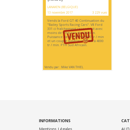
LANAKEN (BELGIQUE)
13 novembre 2017
3 229 vues
Vends la Ford GT 40 Continuation du
"Bailey Sports Racing Cars". V8 Ford
331 ci fraîchement reconstruit avec
moins de 9 heures d'utilisation.
Puissance de 475 BHP à 6400 tr / min
et un couple supérieur 55 Mk à 4000
tr / min. PTH Sud Africain.
Vendu par : Mike VAN THIEL
INFORMATIONS
CAT
Mentions Légales
AUT