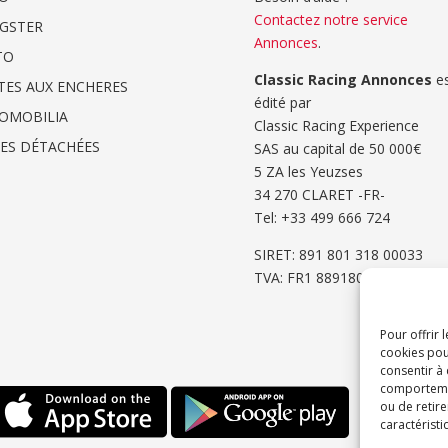
Contactez notre service
GSTER
Annonces
.
TO
Classic Racing Annonces
es
TES AUX ENCHERES
édité par
OMOBILIA
Classic Racing Experience
CES DÉTACHÉES
SAS au capital de 50 000€
5 ZA les Yeuzses
34 270 CLARET -FR-
Tel: ‭+33 499 666 724‬
SIRET: 891 801 318 00033
TVA: FR1 8891801318
Pour offrir 
cookies pou
consentir à
comportement
ou de retire
caractéristi