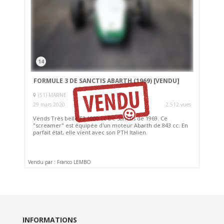
14
FORMULE 3 DE SANCTIS ABARTH (1969)
[VENDU]
(51) MARNE
29 mars 2020
2 512 vues
Vends Très belle F3 1000 cc De Sanctis de 1969. Ce
"screamer" est équipée d'un moteur Abarth de 843 cc. En
parfait état, elle vient avec son PTH Italien.
Vendu par : Franco LEMBO
INFORMATIONS