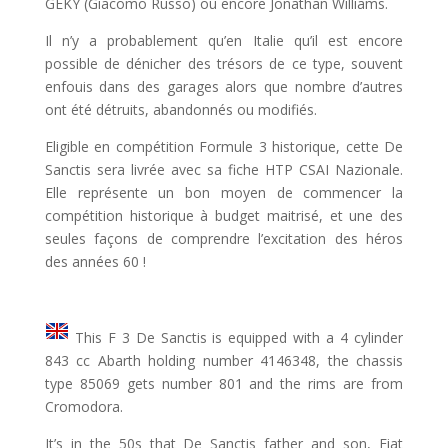
GEKY (Giacomo Russo) ou encore Jonathan Williams.
Il n’y a probablement qu’en Italie qu’il est encore
possible de dénicher des trésors de ce type, souvent
enfouis dans des garages alors que nombre d’autres
ont été détruits, abandonnés ou modifiés.
Eligible en compétition Formule 3 historique, cette De
Sanctis sera livrée avec sa fiche HTP CSAI Nazionale.
Elle représente un bon moyen de commencer la
compétition historique à budget maitrisé, et une des
seules façons de comprendre l’excitation des héros
des années 60 !
This F 3 De Sanctis is equipped with a 4 cylinder
843 cc Abarth holding number 4146348, the chassis
type 85069 gets number 801 and the rims are from
Cromodora.
It’s in the 50s that De Sanctis father and son, Fiat