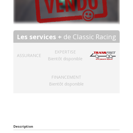
Les services +
de Classic Racing
EXPERTISE
ASSURANCE
Bientôt disponible
FINANCEMENT
Bientôt disponible
Description