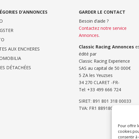
ÉGORIES D’ANNONCES
GARDER LE CONTACT
O
Besoin d’aide ?
Contactez notre service
GSTER
Annonces
.
TO
Classic Racing Annonces
es
TES AUX ENCHERES
édité par
OMOBILIA
Classic Racing Experience
CES DÉTACHÉES
SAS au capital de 50 000€
5 ZA les Yeuzses
34 270 CLARET -FR-
Tel: ‭+33 499 666 724‬
SIRET: 891 801 318 00033
TVA: FR1 8891801318
Pour offrir 
cookies pou
consentir à