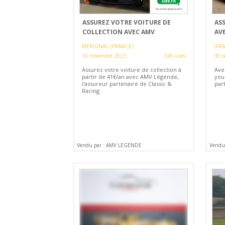
ASSUREZ VOTRE VOITURE DE
AS
COLLECTION AVEC AMV
AV
MÉRIGNAC (FRANCE)
(FR
10 novembre 2023
345 vues
30 o
Assurez votre voiture de collection à
Ave
partir de 41€/an avec AMV Légende,
you
l'assureur partenaire de Classic &
part
Racing.
Vendu par : AMV LEGENDE
Vendu