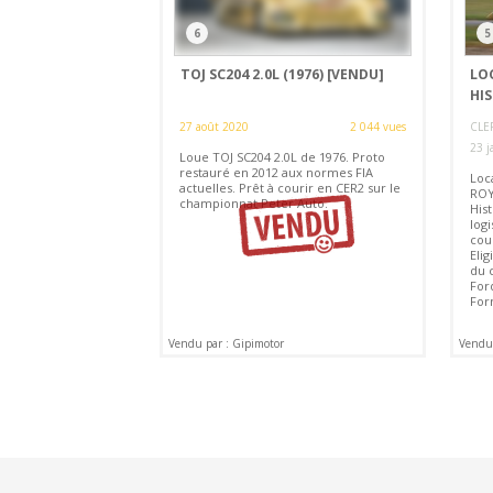
6
5
TOJ SC204 2.0L (1976)
[VENDU]
LO
HIS
27 août 2020
2 044 vues
CLE
23 j
Loue TOJ SC204 2.0L de 1976. Proto
restauré en 2012 aux normes FIA
Loc
actuelles. Prêt à courir en CER2 sur le
ROY
championnat Peter Auto.
Hist
log
cour
Eli
du 
Ford
For
Vendu par : Gipimotor
Vendu 