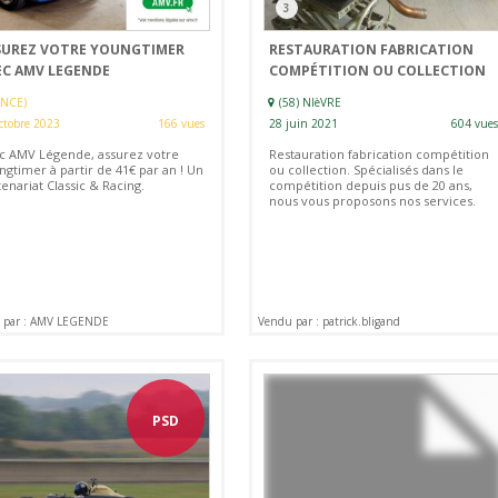
3
SUREZ VOTRE YOUNGTIMER
RESTAURATION FABRICATION
EC AMV LEGENDE
COMPÉTITION OU COLLECTION
ANCE)
(58) NIèVRE
ctobre 2023
166 vues
28 juin 2021
604 vues
c AMV Légende, assurez votre
Restauration fabrication compétition
ngtimer à partir de 41€ par an ! Un
ou collection. Spécialisés dans le
enariat Classic & Racing.
compétition depuis pus de 20 ans,
nous vous proposons nos services.
 par : AMV LEGENDE
Vendu par : patrick.bligand
PSD