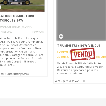
CATION FORMULE FORD
TORIQUE (1977)
RMONT-FERRAND (FRANCE)
anvier 2020
1 649 vues
19
ation Formule Ford Historique
ALE RP24 1977 pour Championnat
oric Tour 2020. Assistance et
TRIUMPH TR6 (1967)
[VENDU]
istique comprise. Voiture prête à
rir, prestation clé en main.
LANAKEN (BELGIQUE)
gible aux 2 catégories Formule Ford
29 août 2019
2 583 vues
championnat de France : Formule
 Historic (jusqu’à 1981) et/ou
Vends Triumph TR6 de 1969. Moteur
mule Ford...
2,6L préparé, 3 Carburateurs Weber.
Restaurée et préparée pour les
courses historiques.
par : Classic Racing School
Vendu par : Mike VAN THIEL