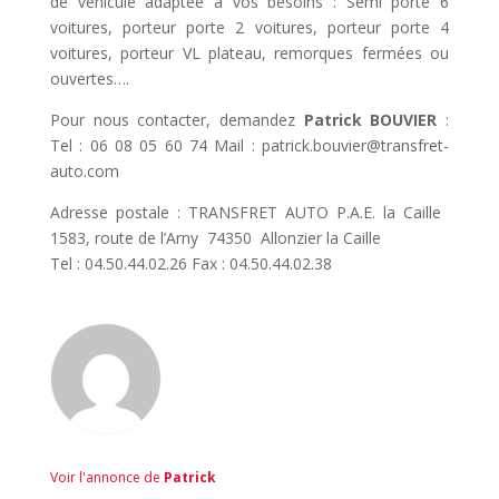
de véhicule adaptée à vos besoins : Semi porte 6
voitures, porteur porte 2 voitures, porteur porte 4
voitures, porteur VL plateau, remorques fermées ou
ouvertes….
Pour nous contacter, demandez
Patrick BOUVIER
:
Tel : 06 08 05 60 74 Mail : patrick.bouvier@transfret-
auto.com
Adresse postale : TRANSFRET AUTO P.A.E. la Caille 
1583, route de l’Arny  74350  Allonzier la Caille
Tel : 04.50.44.02.26 Fax : 04.50.44.02.38
Voir l'annonce de
Patrick