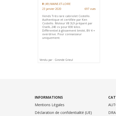
(49) MAINE-ET-LOIRE
23 janvier 2020
697 vues
Vends Très rare cabriolet Costello.
Authentique et certifiée par Ken
Costello. Moteur V8 3L9 préparé par
Oselli, 240 cv pour 830 kilos.
Différentiel à glissement limité, BV 4 +
overdrive. Pour connaisseur
uniquement.
Vendu par : Gironde Grieul
INFORMATIONS
CAT
Mentions Légales
AUT
Déclaration de confidentialité (UE)
DRA