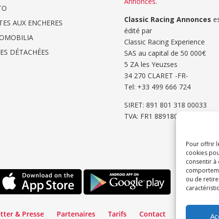
Annonces
.
TO
Classic Racing Annonces
es
TES AUX ENCHERES
édité par
OMOBILIA
Classic Racing Experience
CES DÉTACHÉES
SAS au capital de 50 000€
5 ZA les Yeuzses
34 270 CLARET -FR-
Tel: ‭+33 499 666 724‬
SIRET: 891 801 318 00033
TVA: FR1 8891801318
Pour offrir 
cookies pou
consentir à
comportement
ou de retire
caractéristi
tter & Presse
Partenaires
Tarifs
Contact
Espace Cli
Ac