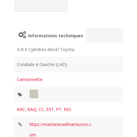
Informations techniques
4.3l 6 Cylindres diesel Toyota
Conduite à Gauche (LHD)
Camionnette
ARC
,
BAQ
,
CC
,
EXT
,
PT
,
RES
https://machineswithamission.c
om