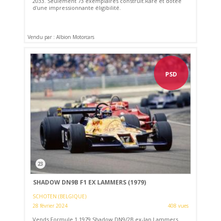
2033. Seulement 73 exemplaires construit.Rare et dotée
d'une impressionnante éligibilité.
Vendu par : Albion Motorcars
PSD
23
SHADOW DN9B F1 EX LAMMERS (1979)
SCHOTEN (BELGIQUE)
28 février 2024
408 vues
Vends Formule 1 1979 Shadow DN9/2B ex-Jan Lammers.