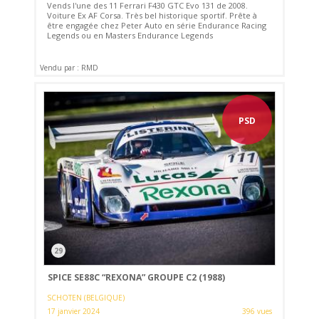
Vends l'une des 11 Ferrari F430 GTC Evo 131 de 2008.
Voiture Ex AF Corsa. Très bel historique sportif. Prête à
être engagée chez Peter Auto en série Endurance Racing
Legends ou en Masters Endurance Legends
Vendu par : RMD
PSD
29
SPICE SE88C “REXONA” GROUPE C2 (1988)
SCHOTEN (BELGIQUE)
17 janvier 2024
396 vues