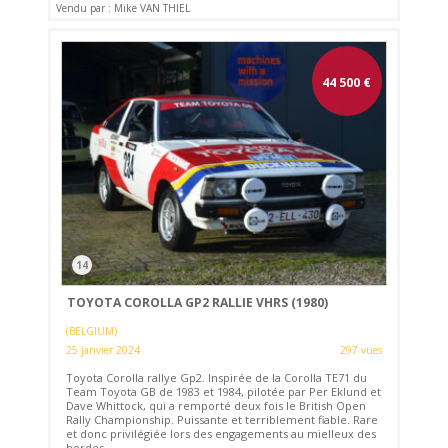
Vendu par : Mike VAN THIEL
44 500
€
14
TOYOTA COROLLA GP2 RALLIE VHRS (1980)
(BELGIUM)
25 janvier 2024
297 vues
Toyota Corolla rallye Gp2. Inspirée de la Corolla TE71 du
Team Toyota GB de 1983 et 1984, pilotée par Per Eklund et
Dave Whittock, qui a remporté deux fois le British Open
Rally Championship. Puissante et terriblement fiable. Rare
et donc privilégiée lors des engagements au mielleux des
hordes...