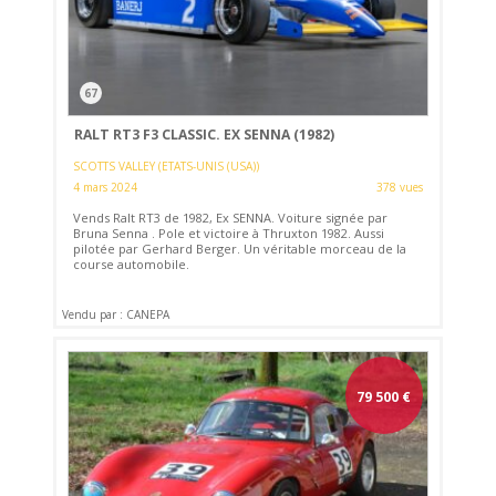
67
RALT RT3 F3 CLASSIC. EX SENNA (1982)
SCOTTS VALLEY (ETATS-UNIS (USA))
4 mars 2024
378 vues
Vends Ralt RT3 de 1982, Ex SENNA. Voiture signée par
Bruna Senna . Pole et victoire à Thruxton 1982. Aussi
pilotée par Gerhard Berger. Un véritable morceau de la
course automobile.
Vendu par : CANEPA
79 500
€