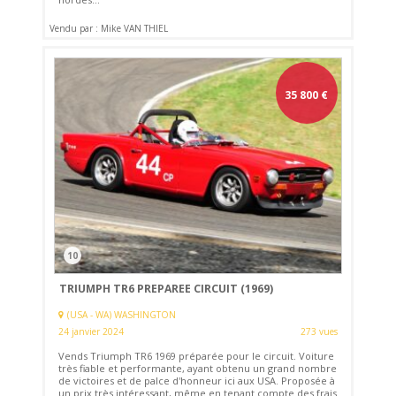
Vendu par : Mike VAN THIEL
35 800
€
10
TRIUMPH TR6 PREPAREE CIRCUIT (1969)
(USA - WA) WASHINGTON
24 janvier 2024
273 vues
Vends Triumph TR6 1969 préparée pour le circuit. Voiture
très fiable et performante, ayant obtenu un grand nombre
de victoires et de palce d'honneur ici aux USA. Proposée à
un prix très intéressant, même en tenant compte des frais