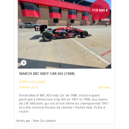
119 000
€
8
MARCH 88C INDY CAR AIS (1988)
(ETATS-UNIS (USA))
9 février 2024
320 vues
Vends March 88C AIS Indy Car de 1988. Voiture ayant
participé à l'American Indy AIS en 1997 et 1998, aux mains
de J.W. Mitchell, qui est arrivé 3ème au championnat 1997
et a été nommé Rookie de l'année ! Parfait état. Prête à
rouler.
Vendu par : Race Car Locators