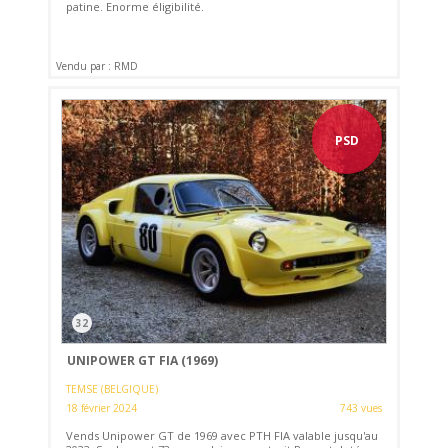
patine. Enorme éligibilité.
Vendu par : RMD
PSD
32
UNIPOWER GT FIA (1969)
TEMSE (BELGIQUE)
18 février 2024
743 vues
Vends Unipower GT de 1969 avec PTH FIA valable jusqu'au