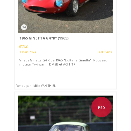
14
1965 GINETTA G4 “R” (1965)
(ITALY)
3 mars 2024
689 vues
Vneds Ginetta G4 R de 1965."L'ultime Ginetta". Nouveau
moteur Twincam . DMSB et ACI HTP
Vendu par : Mike VAN THIEL
PSD