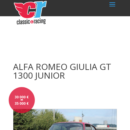
ALFA ROMEO GIULIA GT
1300 JUNIOR
-
30 000
€
35 000
€