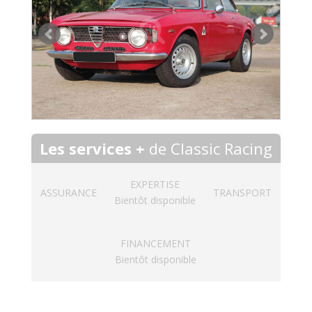
Les services +
de Classic Racing
EXPERTISE
ASSURANCE
TRANSPORT
Bientôt disponible
FINANCEMENT
Bientôt disponible