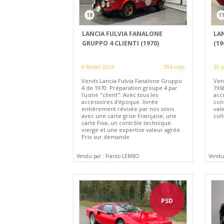
18
1
LANCIA FULVIA FANALONE
LAN
GRUPPO 4 CLIENTI (1970)
(19
8 février 2024
394 vues
30 j
Vends Lancia Fulvia Fanalone Gruppo
Vend
4 de 1970. Préparation groupe 4 par
1968
l'usine "client". Avec tous les
acci
accessoires d'époque. livrée
con
entièrement révisée par nos soins
vale
avec une carte grise Française, une
coll
carte Fiva, un contrôle technique
vierge et une expertise valeur agrée.
Prix sur demande
Vendu par : Franco LEMBO
Vendu
PSD