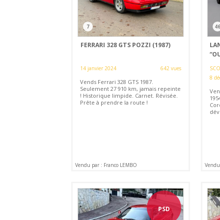
7
4
FERRARI 328 GTS POZZI (1987)
LAN
“O
14 janvier 2024
642 vues
SCOT
8 dé
Vends Ferrari 328 GTS 1987.
Seulement 27 910 km, jamais repeinte
Ven
! Historique limpide. Carnet. Révisée.
1954
Prête à prendre la route !
Cor
dév
Vendu par : Franco LEMBO
Vendu
PSD