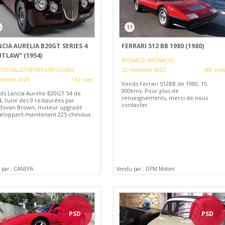
6
11
CIA AURELIA B20GT SERIES 4
FERRARI 512 BB 1980 (1980)
UTLAW” (1954)
MONACO (MONACO)
TS VALLEY (ETATS-UNIS (USA))
23 novembre 2023
480 vues
cembre 2023
742 vues
Vends Ferrari 512BB de 1980, 15
000kms. Pour plus de
ds Lancia Aurelie B20GT S4 de
renseignements, merci de nous
, l'une des 9 restaurées par
contacter.
dovan Brown, moteur upgradé
eloppant maintenant 225 chevaux.
 par : CANEPA
Vendu par : DPM Motors
PSD
PSD