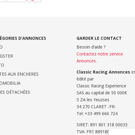
ÉGORIES D’ANNONCES
GARDER LE CONTACT
O
Besoin d’aide ?
Contactez notre service
GSTER
Annonces
.
TO
Classic Racing Annonces
es
TES AUX ENCHERES
édité par
OMOBILIA
Classic Racing Experience
CES DÉTACHÉES
SAS au capital de 50 000€
5 ZA les Yeuzses
34 270 CLARET -FR-
Tel: ‭+33 499 666 724‬
SIRET: 891 801 318 00033
TVA: FR1 8891801318