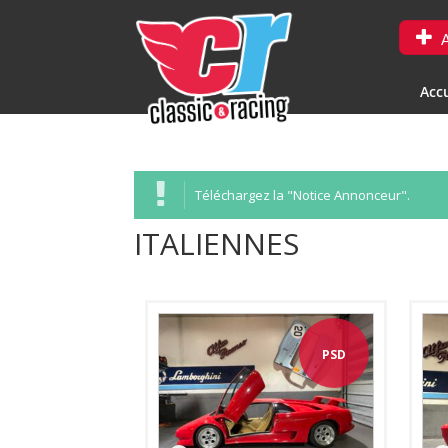
A
Accu
Téléchargez la "Notice Annonceur".
ITALIENNES
PSD