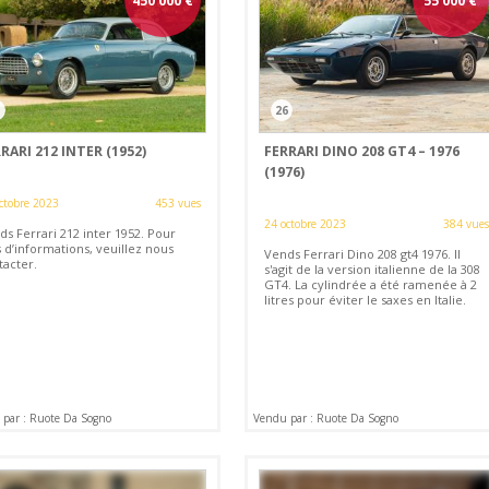
450 000
€
55 000
€
1
26
RARI 212 INTER (1952)
FERRARI DINO 208 GT4 – 1976
(1976)
ctobre 2023
453 vues
24 octobre 2023
384 vues
s Ferrari 212 inter 1952. Pour
 d’informations, veuillez nous
Vends Ferrari Dino 208 gt4 1976. Il
tacter.
s'agit de la version italienne de la 308
GT4. La cylindrée a été ramenée à 2
litres pour éviter le saxes en Italie.
par : Ruote Da Sogno
Vendu par : Ruote Da Sogno