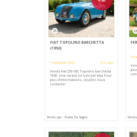
PSD
25
2
FIAT TOPOLINO BARCHETTA
FER
(1950)
24 o
1 novembre 2023
572 vues
Vend
plus
Vends Fiat [39-59] Topolino barchetta
con
1950. Une rareté en très bel état.Pour
plus d’informations, veuillez nous
contacter
Vendu par : Ruote Da Sogno
Vendu 