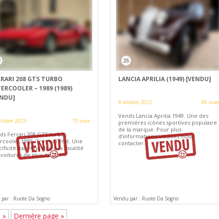
2
25
RRARI 208 GTS TURBO
LANCIA APRILIA (1949)
[VENDU]
ERCOOLER – 1989 (1989)
ENDU]
8 octobre 2023
86 vues
Vends Lancia Aprilia 1949. Une des
ctobre 2023
70 vues
premières icônes sportives populaire
de la marque. Pour plus
ds Ferrari 208 GTS turbo
d’informations, veuillez nous
rcooler 1989. Très bel état. Une
contacter
ificité italienne due à la fiscalité
voitures de plus de 2L.
par : Ruote Da Sogno
Vendu par : Ruote Da Sogno
»
Dernière page »