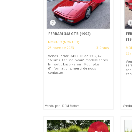
7
6
FERRARI 348 GTB (1992)
FER
(19
MONACO (MONACO)
23 novembre 2023
310 vues
MON
23 
Vends Ferrari 348 GTB de 1992, 62
165kms. 1er "nouveau" modèle après
Vend
la mort d'Enzo Ferrari. Pour plus
35 
d'informations, merci de nous
ren
contacter.
con
Vendu par : DPM Motors
Vendu 