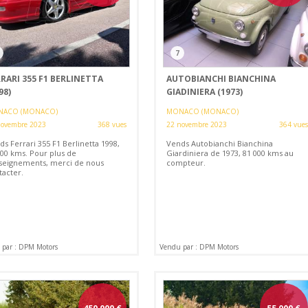
7
RARI 355 F1 BERLINETTA
AUTOBIANCHI BIANCHINA
98)
GIADINIERA (1973)
ACO (MONACO)
MONACO (MONACO)
novembre 2023
368 vues
22 novembre 2023
364 vues
s Ferrari 355 F1 Berlinetta 1998,
Vends Autobianchi Bianchina
700 kms. Pour plus de
Giardiniera de 1973, 81 000 kms au
seignements, merci de nous
compteur.
tacter.
par : DPM Motors
Vendu par : DPM Motors