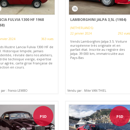
1
15
CIA FULVIA 1300 HF 1968
LAMBORGHINI JALPA 3,5L (1984)
68)
(NETHERLANDS)
22 janvier 2024
292 vues
anvier 2024
363 vues
Vends Lamborghini Jalpa 3.5. Voiture
européenne très originale et en
s Illustre Lancia Fulvia 1300 HF de
parfait état. Inscrite au registre des
. Historique limpide, jamais
Jalpa. 39 000 km, immatriculée aux
dentée, révisée dans nos ateliers,
Pays-Bas
trôle technique vierge, expertise
ur agrée, carte grise Française de
ection en cours.
 par : Franco LEMBO
Vendu par : Mike VAN THIEL
PSD
PSD