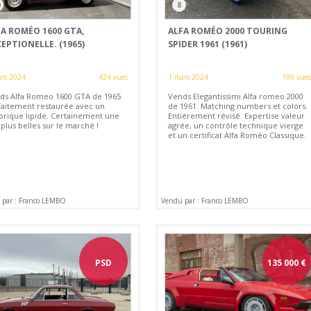
0
8
FA ROMÉO 1600 GTA,
ALFA ROMÉO 2000 TOURING
EPTIONELLE. (1965)
SPIDER 1961 (1961)
rs 2024
434 vues
1 mars 2024
199 vues
ds Alfa Romeo 1600 GTA de 1965
Vends Elegantissimi Alfa romeo 2000
faitement restaurée avec un
de 1961. Matching numbers et colors.
torique lipide. Certainement une
Entièrement révisé. Expertise valeur
plus belles sur le marché !
agrée, un contrôle technique vierge
et un certificat Alfa Roméo Classique.
 par : Franco LEMBO
Vendu par : Franco LEMBO
PSD
135 000
€