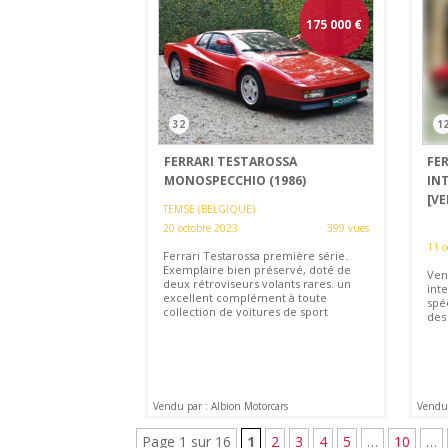
175 000
€
32
1
FERRARI TESTAROSSA
FE
MONOSPECCHIO (1986)
INT
[V
TEMSE (BELGIQUE)
20 octobre 2023
399 vues
11 o
Ferrari Testarossa première série.
Exemplaire bien préservé, doté de
Ven
deux rétroviseurs volants rares. un
inte
excellent complément à toute
spéc
collection de voitures de sport
des 
Vendu par : Albion Motorcars
Vendu 
Page 1 sur 16
1
2
3
4
5
…
10
…