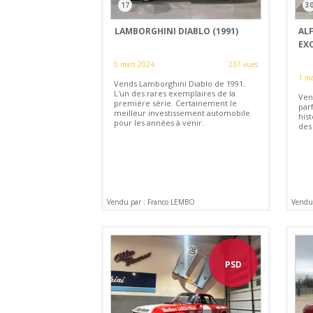
17
3
LAMBORGHINI DIABLO (1991)
AL
EXC
5 mars 2024
237 vues
1 ma
Vends Lamborghini Diablo de 1991.
L'un des rares exemplaires de la
Ven
première série. Certainement le
par
meilleur investissement automobile
his
pour les années à venir.
des 
Vendu par : Franco LEMBO
Vendu
PSD