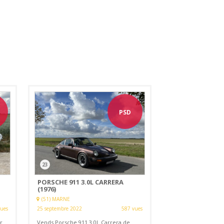
PSD
23
PORSCHE 911 3.0L CARRERA
(1976)
(51) MARNE
vues
25 septembre 2022
587 vues
r
Vends Porsche 911 3.0L Carrera de