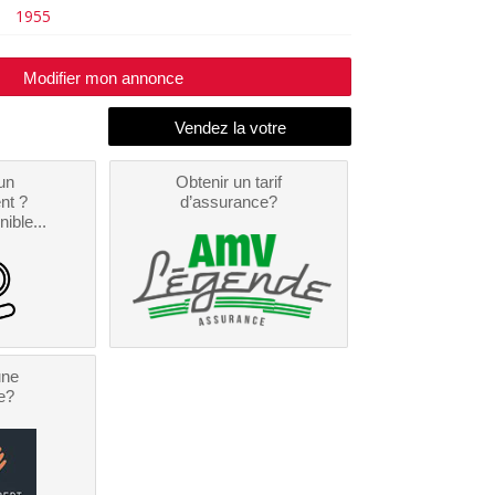
1955
Modifier mon annonce
un
Obtenir un tarif
nt ?
d’assurance?
nible...
une
e?