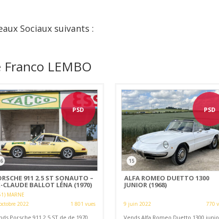
eaux Sociaux suivants :
de Franco LEMBO
PSD
PSD
6
15
ORSCHE 911 2.5 ST SONAUTO –
ALFA ROMEO DUETTO 1300
-CLAUDE BALLOT LÉNA (1970)
JUNIOR (1968)
51) MARNE
octobre 2022
1 801 vues
9 juin 2022
770 
nds Porsche 911 2.5 ST de de 1970
Vends Alfa Romeo Duetto 1300 junio