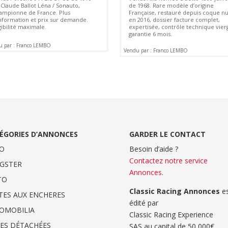
-Claude Ballot Léna / Sonauto,
de 1968. Rare modèle d’origine
ampionne de France. Plus
Française, restauré depuis coque n
information et prix sur demande.
en 2016, dossier facture complet,
gibilité maximale.
expertisée, contrôle technique vier
garantie 6 mois.
u par : Franco LEMBO
Vendu par : Franco LEMBO
ÉGORIES D’ANNONCES
GARDER LE CONTACT
O
Besoin d’aide ?
Contactez notre service
GSTER
Annonces
.
TO
Classic Racing Annonces
es
TES AUX ENCHERES
édité par
OMOBILIA
Classic Racing Experience
CES DÉTACHÉES
SAS au capital de 50 000€