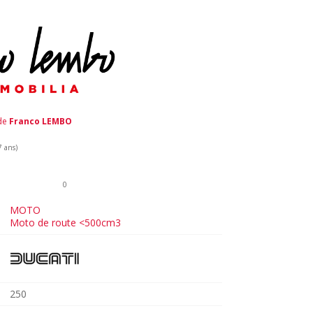
 de
Franco LEMBO
7 ans)
0
MOTO
Moto de route <500cm3
250