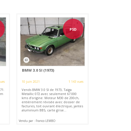
PSD
63
BMW 3.0 SI (1973)
vues
10 juin 2021
1 143 vues
71.
Vends BMW 3.0 SI de 1973, Taïga
Km
Metallic 072 avec seulement 67.000
kms d’origine. Moteur M30 de 200ch,
entièrement révisée avec dossier de
factures, toit ouvrant électrique, jantes
aluminium BBS, carte grise...
Vendu par : Franco LEMBO