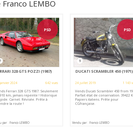
de Franco LEMBO
PSD
PSD
7
9
RRARI 328 GTS POZZI (1987)
DUCATI SCRAMBLER 450 (1971)
janvier 2024
642 vues
24 juillet 2019
1 143 
nds Ferrari 328 GTS 1987. Seulement
Vends Ducati Scrambler 450 from 19
910 km, jamais repeinte ! Historique
Parfait état de conservation. 39422 
pide. Carnet. Révisée. Prête à
Papiers italiens. Prête pour
ndre la route !
CGfrançaise.
u par : Franco LEMBO
Vendu par : Franco LEMBO