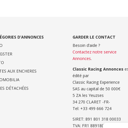
ÉGORIES D’ANNONCES
GARDER LE CONTACT
O
Besoin d’aide ?
Contactez notre service
GSTER
Annonces
.
TO
Classic Racing Annonces
es
TES AUX ENCHERES
édité par
OMOBILIA
Classic Racing Experience
CES DÉTACHÉES
SAS au capital de 50 000€
5 ZA les Yeuzses
34 270 CLARET -FR-
Tel: ‭+33 499 666 724‬
SIRET: 891 801 318 00033
TVA: FR1 8891801318