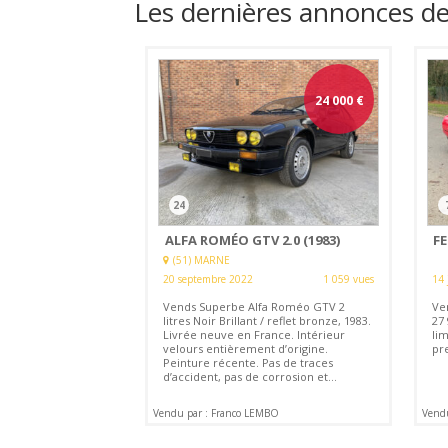
Les dernières annonces 
24 000
€
24
ALFA ROMÉO GTV 2.0 (1983)
FE
(51) MARNE
20 septembre 2022
1 059 vues
14 
Vends Superbe Alfa Roméo GTV 2
Ve
litres Noir Brillant / reflet bronze, 1983.
27 
Livrée neuve en France. Intérieur
lim
velours entièrement d’origine.
pre
Peinture récente. Pas de traces
d’accident, pas de corrosion et...
Vendu par : Franco LEMBO
Vend