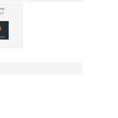
une
e?