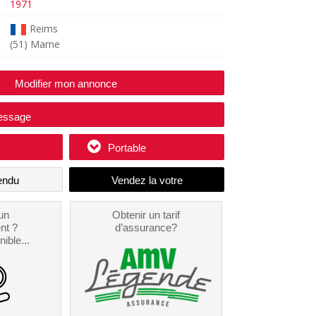
1971
Reims
(51) Marne
Modifier mon annonce
essage
Portable
endu
un
Obtenir un tarif
nt ?
d’assurance?
nible...