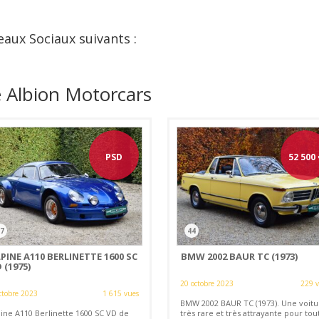
eaux Sociaux suivants :
e Albion Motorcars
PSD
52 500
7
44
PINE A110 BERLINETTE 1600 SC
BMW 2002 BAUR TC (1973)
 (1975)
20 octobre 2023
229 
ctobre 2023
1 615 vues
BMW 2002 BAUR TC (1973). Une voitu
pine A110 Berlinette 1600 SC VD de
très rare et très attrayante pour tou