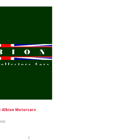
de
Albion Motorcars
ans)
2