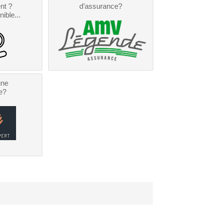
nt ?
d’assurance?
nible...
une
e?