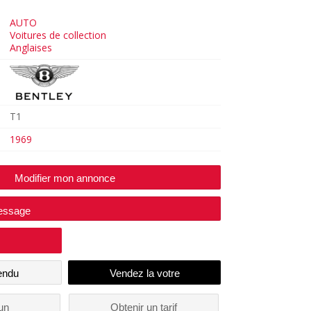
AUTO
Voitures de collection
Anglaises
T1
1969
Modifier mon annonce
essage
endu
un
Obtenir un tarif