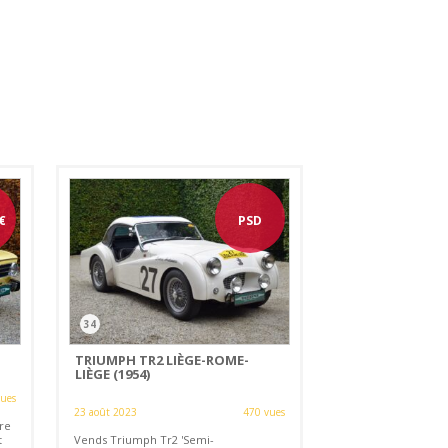
€
PSD
34
TRIUMPH TR2 LIÈGE-ROME-
LIÈGE (1954)
vues
23 août 2023
470 vues
re
t
Vends Triumph Tr2 'Semi-