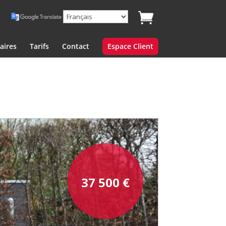
aires
Tarifs
Contact
Espace Client
37 500
€