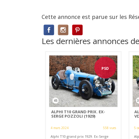
Cette annonce est parue sur les Rés
Les dernières annonces d
PSD
45
3
ALPHI T10 GRAND PRIX. EX-
AL
SERGE POZZOLI (1929)
VD
4 mars 2024
558 vues
5 o
Alphi T10 grand prix 1929. Ex-Serge
Al