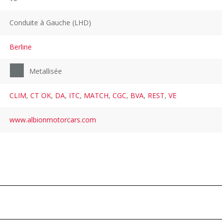
Conduite à Gauche (LHD)
Berline
Metallisée
CLIM
,
CT OK
,
DA
,
ITC
,
MATCH
,
CGC
,
BVA
,
REST
,
VE
www.albionmotorcars.com