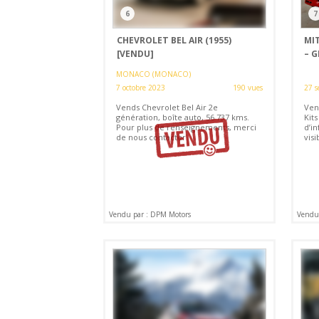
6
7
CHEVROLET BEL AIR (1955)
MIT
[VENDU]
– 
MONACO (MONACO)
7 octobre 2023
190 vues
27 s
Vends Chevrolet Bel Air 2e
Vend
génération, boîte auto, 56 737 kms.
Kits
Pour plus de renseignements, merci
d’i
de nous contacter.
visi
Vendu par : DPM Motors
Vendu