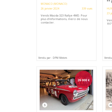
** 
MONACO (MONACO)
26 janvier 2024
339 vues
HUY
23 j
Vends Mazda 323 Rallye 4WD. Pour
plus d'informations, merci de nous
Ven
contacter.
197
Vendu par : DPM Motors
Vendu
26 000
€
5
4