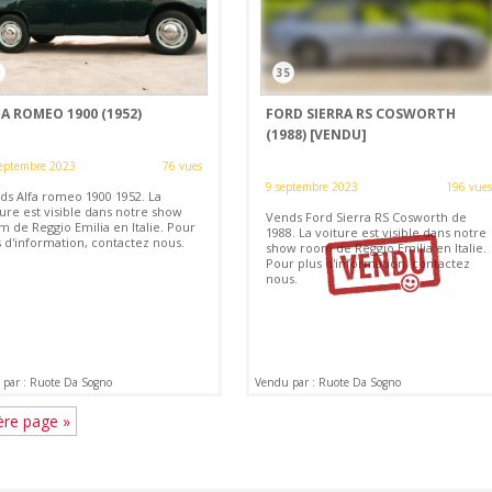
3
35
A ROMEO 1900 (1952)
FORD SIERRA RS COSWORTH
(1988)
[VENDU]
eptembre 2023
76 vues
9 septembre 2023
196 vues
ds Alfa romeo 1900 1952. La
ure est visible dans notre show
Vends Ford Sierra RS Cosworth de
m de Reggio Emilia en Italie. Pour
1988. La voiture est visible dans notre
s d'information, contactez nous.
show room de Reggio Emilia en Italie.
Pour plus d'information, contactez
nous.
par : Ruote Da Sogno
Vendu par : Ruote Da Sogno
ère page »