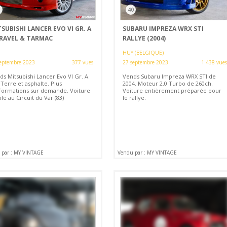
40
SUBISHI LANCER EVO VI GR. A
SUBARU IMPREZA WRX STI
GRAVEL & TARMAC
RALLYE (2004)
HUY (BELGIQUE)
eptembre 2023
377 vues
27 septembre 2023
1 438 vues
s Mitsubishi Lancer Evo VI Gr. A.
Vends Subaru Impreza WRX STI de
 Terre et asphalte. Plus
2004. Moteur 2.0 Turbo de 260ch.
nformations sur demande. Voiture
Voiture entièrement préparée pour
ble au Circuit du Var (83)
le rallye.
 par : MY VINTAGE
Vendu par : MY VINTAGE