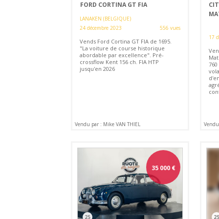
FORD CORTINA GT FIA
CI
MA
LANAKEN (BELGIQUE)
24 décembre 2023
556 vues
17 
Vends Ford Cortina GT FIA de 1695.
"La voiture de course historique
Ven
abordable par excellence". Pré-
Mat
crossflow Kent 156 ch. FIA HTP
760 
jusqu'en 2026
vola
d'e
agr
con
Vendu par : Mike VAN THIEL
Vendu
35 000
€
25
2