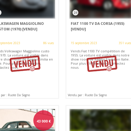
5
24
LKSWAGEN MAGGIOLINO
FIAT 1100 TV DA CORSA (1955)
STOM (1970)
[VENDU]
[VENDU]
eptembre 2023
86 vues
15 septembre 2023
351 vues
ds Volkswager Maggiolino custo
Vends Fiat 1100 TV compétition de
970. La voiture est visible dans
1955. La voiture est visible dans notre
re show room de Reggio Emilia en
show room de Reggio Emilia en Italie.
ie. Pour plus d'information,
Pour plus d'information, contactez
tactez nous.
nous.
par : Ruote Da Sogno
Vendu par : Ruote Da Sogno
43 000
€