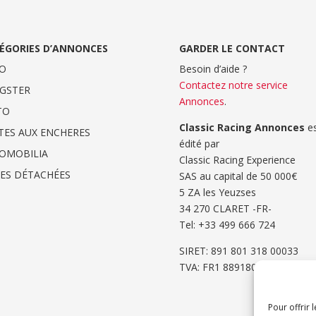
ÉGORIES D’ANNONCES
GARDER LE CONTACT
O
Besoin d’aide ?
Contactez notre service
GSTER
Annonces
.
TO
Classic Racing Annonces
es
TES AUX ENCHERES
édité par
OMOBILIA
Classic Racing Experience
CES DÉTACHÉES
SAS au capital de 50 000€
5 ZA les Yeuzses
34 270 CLARET -FR-
Tel: ‭+33 499 666 724‬
SIRET: 891 801 318 00033
TVA: FR1 8891801318
Pour offrir 