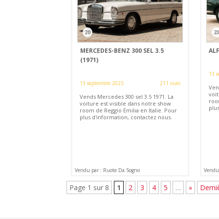
20
2
MERCEDES-BENZ 300 SEL 3.5
ALF
(1971)
13 s
13 septembre 2023
211 vues
Ven
voit
Vends Mercedes 300 sel 3.5 1971. La
roo
voiture est visible dans notre show
plu
room de Reggio Emilia en Italie. Pour
plus d'information, contactez nous.
Vendu par : Ruote Da Sogno
Vendu 
Page 1 sur 8
1
2
3
4
5
…
»
Derni