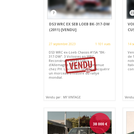
7
3
DS3 WRC EX SEB LOEB BK-317-DW
VO
(2011)
[VENDU]
CU
27 septembre 2023
1 101 vues
14 s
DS3 WRC ex-Loeb Chassis #15A "BK-
Ven
317-DW". 3 Victoires en WRC.
de 1
Reconstruite après rallye
not
d'Allemagne. Toujours entretenue
Ital
chez PH. L'occasion unique d'acquérir
con
un morceau d'histoire du rallye
mondial.
Vendu par : MY VINTAGE
Vendu 
38 000
€