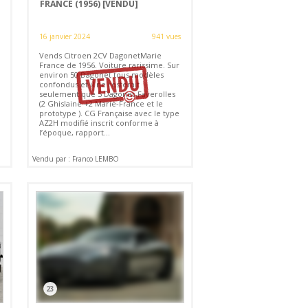
FRANCE (1956)
[VENDU]
16 janvier 2024
941 vues
Vends Citroen 2CV DagonetMarie
France de 1956. Voiture rarissime. Sur
environ 50 Dagonet tous modèles
confondus et il ne resterait
seulement que 5 Dagonet-Faverolles
(2 Ghislaine +2 Marie-France et le
prototype ). CG Française avec le type
AZ2H modifié inscrit conforme à
l’époque, rapport...
Vendu par : Franco LEMBO
23