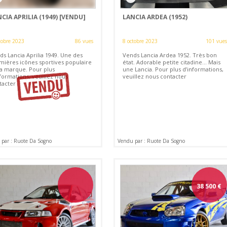
CIA APRILIA (1949)
[VENDU]
LANCIA ARDEA (1952)
tobre 2023
86 vues
8 octobre 2023
101 vues
ds Lancia Aprilia 1949. Une des
Vends Lancia Ardea 1952. Très bon
mières icônes sportives populaire
état. Adorable petite citadine... Mais
la marque. Pour plus
une Lancia. Pour plus d’informations,
formations, veuillez nous
veuillez nous contacter
tacter
par : Ruote Da Sogno
Vendu par : Ruote Da Sogno
38 500
€