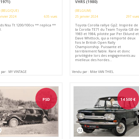
(1971)
VHRS (1980)
 (BELGIQUE)
(BELGIUM)
anvier 2024
635 vues
25 janvier 2024
297 vues
ds Nsu Tt 1200/100cv ** replica **
Toyota Corolla rallye Gp2. Inspirée de
1.
la Corolla TE71 du Team Toyota GB de
1983 et 1984, pilotée par Per Eklund et
Dave Whittock, qui a remporté deux
fois le British Open Rally
Championship. Puissante et
terriblement fiable. Rare et donc
privilégiée lors des engagements au
mielleux des hordes...
 par : MY VINTAGE
Vendu par : Mike VAN THIEL
PSD
14 500
€
0
32