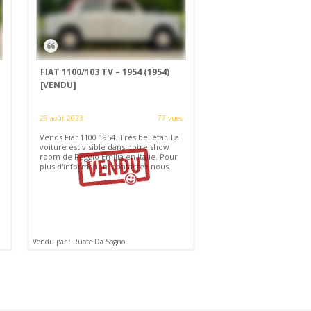
66
FIAT 1100/103 TV – 1954 (1954)
[VENDU]
29 août 2023
77 vues
Vends Fiat 1100 1954. Très bel état. La
voiture est visible dans notre show
room de Reggio Emilia en Italie. Pour
plus d'information, contactez nous.
Vendu par : Ruote Da Sogno