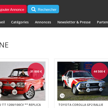
jouter Annonce
Rechercher
eil
Catégories
Annonces
Newsletter & Presse
Parten
INE
31 000
€
44 500
€
3
14
 TT 1200/100CV ** REPLICA
TOYOTA COROLLA GP2 RALLIE