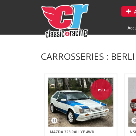
A
Accu
CARROSSERIES : BERL
PSD
11
4
MAZDA 323 RALLYE 4WD
NSU