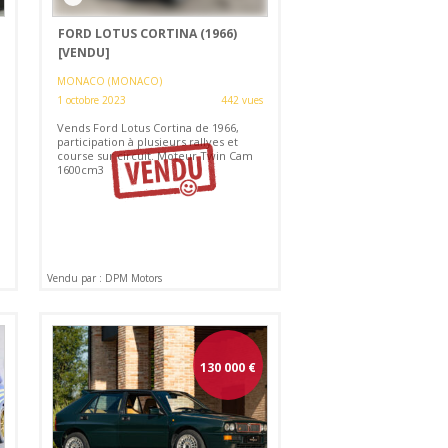
FORD LOTUS CORTINA (1966)
[VENDU]
MONACO (MONACO)
1 octobre 2023
442 vues
Vends Ford Lotus Cortina de 1966,
participation à plusieurs rallyes et
course sur circuit. Moteur Twin Cam
1600cm3
Vendu par : DPM Motors
130 000
€