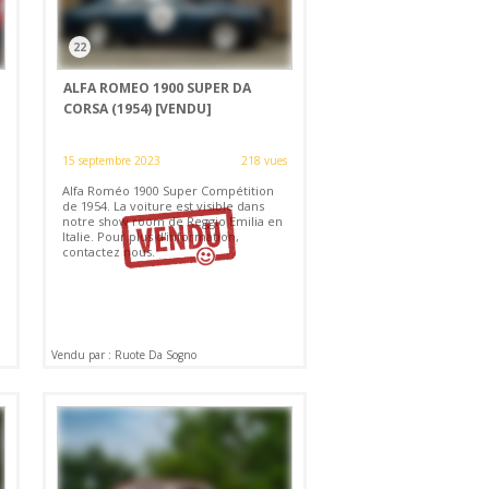
22
ALFA ROMEO 1900 SUPER DA
CORSA (1954)
[VENDU]
15 septembre 2023
218 vues
Alfa Roméo 1900 Super Compétition
de 1954. La voiture est visible dans
notre show room de Reggio Emilia en
Italie. Pour plus d'information,
contactez nous.
Vendu par : Ruote Da Sogno