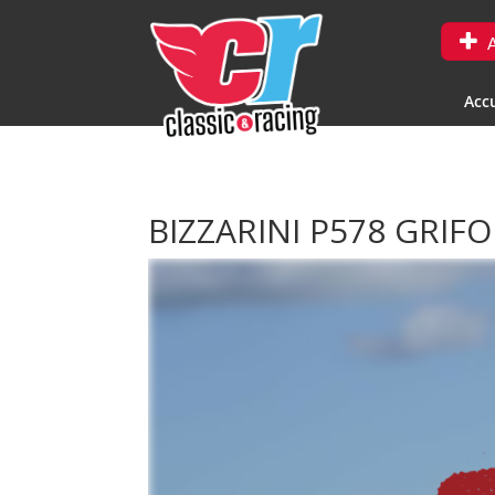
A
Accu
BIZZARINI P578 GRIF