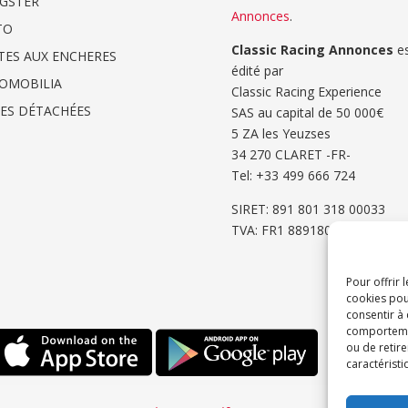
GSTER
Annonces
.
TO
Classic Racing Annonces
es
TES AUX ENCHERES
édité par
OMOBILIA
Classic Racing Experience
CES DÉTACHÉES
SAS au capital de 50 000€
5 ZA les Yeuzses
34 270 CLARET -FR-
Tel: ‭+33 499 666 724‬
SIRET: 891 801 318 00033
TVA: FR1 8891801318
Pour offrir 
cookies pou
consentir à
comportement
ou de retire
caractéristi