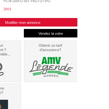
P578 GRIFO 001 PROTOTIPO
2003
Modifier mon annonce
un
Obtenir un tarif
nt ?
d’assurance?
nible...
une
e?