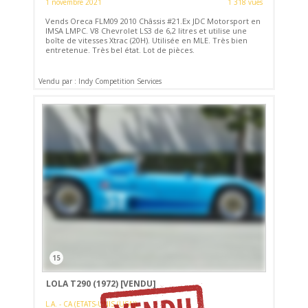
1 novembre 2021
1 318 vues
Vends Oreca FLM09 2010 Châssis #21.Ex JDC Motorsport en
IMSA LMPC. V8 Chevrolet LS3 de 6,2 litres et utilise une
boîte de vitesses Xtrac (20H). Utilisée en MLE. Très bien
entretenue. Très bel état. Lot de pièces.
Vendu par : Indy Competition Services
15
LOLA T290 (1972)
[VENDU]
L.A. - CA (ETATS-UNIS (USA))