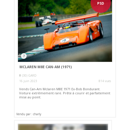
PSD
7
MCLAREN M8E CAN-AM (1971)
(30) GARD
16 juin 2023
814 vues
Vends Can-Am Mclaren M8E 1971 Ex-Bob Bondurant.
Voiture extrêmement rare. Prête à courir et parfaitement
mise au point.
Vendu par : charly