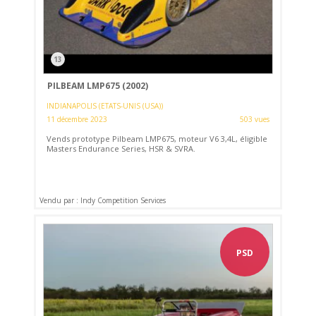
13
PILBEAM LMP675 (2002)
INDIANAPOLIS (ETATS-UNIS (USA))
11 décembre 2023
503 vues
Vends prototype Pilbeam LMP675, moteur V6 3,4L, éligible
Masters Endurance Series, HSR & SVRA.
Vendu par : Indy Competition Services
PSD