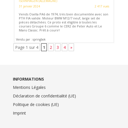
ISERNHAGEN (ALLEMAGNE)
31 janvier 2024
2 417 vues
Vends Osella PA6 de 1974, très bien documentée avec son
PTH FIA valide. Moteur BMW M12/7 neuf, large set de
pièces détachées. Ce proto est éligible à toutes les
courses Groupe 6 comme le CER2 de Peter Auto et Le
Mans Classic. Prêt à courir!
Vendu par : springbok
Page 1 sur 4
1
2
3
4
»
INFORMATIONS
Mentions Légales
Déclaration de confidentialité (UE)
Politique de cookies (UE)
Imprint