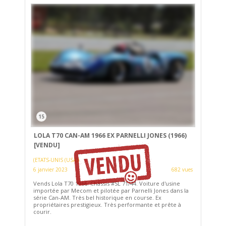
15
LOLA T70 CAN-AM 1966 EX PARNELLI JONES (1966)
[VENDU]
(ETATS-UNIS (USA))
6 janvier 2023
682 vues
Vends Lola T70 1966. Châssis #SL 71/44. Voiture d'usine
importée par Mecom et pilotée par Parnelli Jones dans la
série Can-AM. Très bel historique en course. Ex
propriétaires prestigieux. Très performante et prête à
courir.