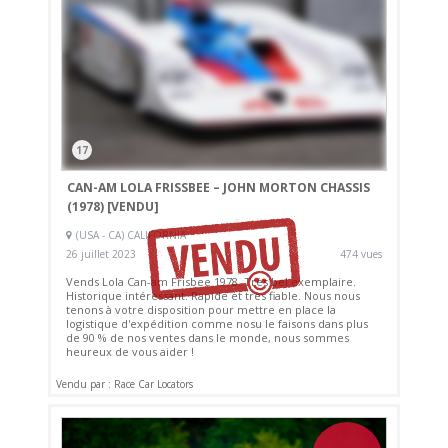
17
CAN-AM LOLA FRISSBEE – JOHN MORTON CHASSIS
(1978)
[VENDU]
(USA - CA) CALIFORNIA
26 juillet 2023
474 vues
Vends Lola Can-am Frisbee 1978. Très bel exemplaire.
Historique intéressant. Rapide et très fiable. Nous nous
tenons à votre disposition pour mettre en place la
logistique d'expédition comme nosu le faisons dans plus
de 90 % de nos ventes dans le monde, nous sommes
heureux de vous aider !
Vendu par : Race Car Locators