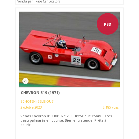
Vendu par : Race Car Locators
PSD
20
CHEVRON B19 (1971)
SCHOTEN (BELGIQUE)
2 octobre 2023
2 185 vues
Vends Chevron B19 #B19-71-19. Historique connu. Très
beau palmarès en course. Bien entretenue. Prête à
courir.