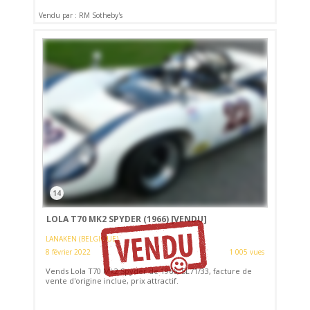
Vendu par : RM Sotheby's
14
LOLA T70 MK2 SPYDER (1966)
[VENDU]
LANAKEN (BELGIQUE)
8 février 2022
1 005 vues
Vends Lola T70 Mk2 Spyder de 1966, SL71/33, facture de
vente d'origine inclue, prix attractif.