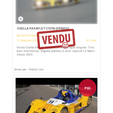
6
OSELLA PA4 M12/7 (1976)
[VENDU]
MEUDON (FRANCE)
12 décembre 2023
412 vues
Vends Osella PA4 de 1976,M12/7. Historique limpide. Très
bien entretenue. éligible plateau 6, avec objectif Le Mans
Classic 2025.
Vendu par : Historic Cars
PSD