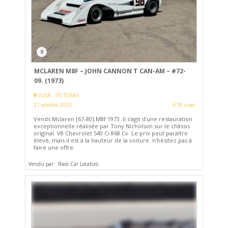
9
MCLAREN M8F – JOHN CANNON T CAN-AM – #72-
09. (1973)
(USA - TX) TEXAS
21 octobre 2023
618 vues
Vends Mclaren [67-80] M8f 1973. Il s'agit d'une restauration
exceptionnelle réalisée par Tony Nicholson sur le châssis
original. V8 Chevrolet 540 Ci 868 Cv. Le prix peut paraître
élevé, mais il est à la hauteur de la voiture. n'hésitez pas à
faire une offre.
Vendu par : Race Car Locators