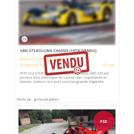
12
GRD S73 ROLLING CHASSIS (1973)
[VENDU]
BRAINE-LE-COMTE (BELGIQUE)
18 septembre 2023
570 vues
1973 Grd S73/073 - Sans moteur. Ce Châssis GRD S73 est
porteur d'un historique de course clair, importante et
étendu. Voiture rare avec une très grande éligibilité.
Vendu par : guillaume.peeters
PSD