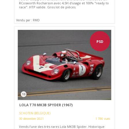
RCosworth Rocharson avec 4,5H d'usage et 100% "ready to
race". HTP valide. Gros lot de pièces.
Vendu par : RMD
PSD
10
LOLA T70 MK3B SPYDER (1967)
SCHOTEN (BELGIQUE)
30 décembre 2021
1 786 vues
Vends l'une des très rares Lola MK3B Spider. Historique