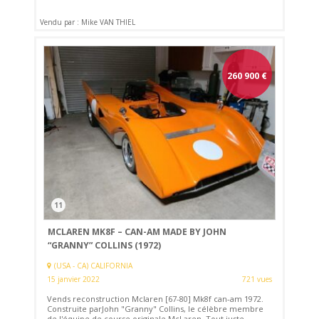
Vendu par : Mike VAN THIEL
260 900
€
11
MCLAREN MK8F – CAN-AM MADE BY JOHN
“GRANNY” COLLINS (1972)
(USA - CA) CALIFORNIA
15 janvier 2022
721 vues
Vends reconstruction Mclaren [67-80] Mk8f can-am 1972.
Construite parJohn "Granny" Collins, le célèbre membre
de l'équipe de course originale McLaren. Tout juste