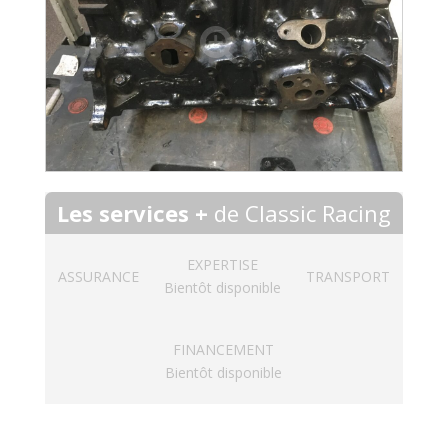
Les services +
de Classic Racing
EXPERTISE
ASSURANCE
TRANSPORT
Bientôt disponible
FINANCEMENT
Bientôt disponible