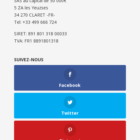
SAS au capital de 50 000€
5 ZA les Yeuzses
34 270 CLARET -FR-
Tel: ‭+33 499 666 724‬
SIRET: 891 801 318 00033
TVA: FR1 8891801318
SUIVEZ-NOUS
Facebook
Twitter