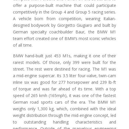
offer a purpose-built machine that could participate
competitively in the Group 4 and Group 5 racing series.
A vehicle born from competition, wearing Italian-
designed bodywork by Giorgetto Giugiaro and built by
German specialty coachbuilder Baur, the BMW M1
team effort created one of BMW’s most iconic vehicles
of all time.
BMW hand-built just 453 M1s, making it one of their
rarest models. Of those, only 399 were built for the
street. The rest were destined for racing. The M1 was
a mid-engine supercar. Its 3.5 liter four-valve, twin-cam
inline six was good for 277 horsepower and 239 lb-ft
of torque and was far ahead of its time. With a top
speed of 265 kmh (165mph), it was one of the fastest
German road sports cars of the era. The BMW M1
weighs only 1,300 kg, which, combined with the ideal
weight distribution through the mid-engine concept, led
to outstanding handling characteristics and
performance. Outside of the marvelous engineering