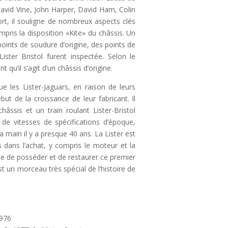
avid Vine, John Harper, David Ham, Colin
t, il souligne de nombreux aspects clés
ompris la disposition «Kite» du châssis. Un
oints de soudure d’origine, des points de
ster Bristol furent inspectée. Selon le
 qu’il s’agit d’un châssis d’origine.
e les Lister-Jaguars, en raison de leurs
but de la croissance de leur fabricant. Il
âssis et un train roulant Lister-Bristol
 de vitesses de spécifications d’époque,
 main il y a presque 40 ans. La Lister est
 dans l’achat, y compris le moteur et la
ue de posséder et de restaurer ce premier
est un morceau très spécial de l’histoire de
1976