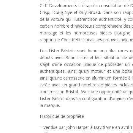
CLK Developments Ltd. après consultation de D
Crisp, Doug Nye et Guy Broad. Dans son rappor
de la voiture qui illustrent son authenticité, y c
certain nombre d’indicateurs comprenaient des p
montage et les nombreuses pièces d’origine Li
rapport de Chris Keith-Lucas, les preuves indiquent
Les Lister-Bristols sont beaucoup plus rares qu
débuts avec Brian Lister et leur situation de dé
s’agit d’une occasion unique de posséder un ch
authentiques, ainsi qu’un moteur et une boîte
ainsi qu’une carrosserie en aluminium formée à la
livrée avec un grand nombre de pièces incluses
transmission Bristol. Avec une opportunité uniq
Lister-Bristol dans sa configuration d’origine, c’
la marque.
Historique de propriété
– Vendue par John Harper à David Vine en avril 