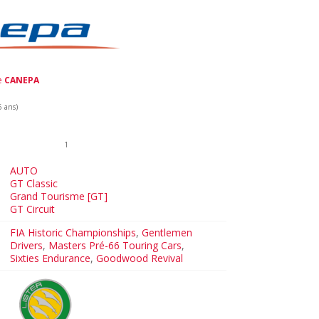
de
CANEPA
6 ans)
1
AUTO
GT Classic
Grand Tourisme [GT]
GT Circuit
FIA Historic Championships
,
Gentlemen
Drivers
,
Masters Pré-66 Touring Cars
,
Sixties Endurance
,
Goodwood Revival