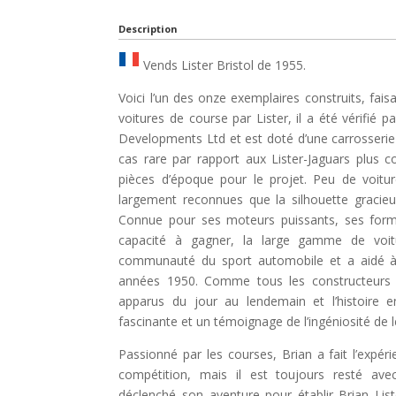
Description
Vends Lister Bristol de 1955.
Voici l’un des onze exemplaires construits, fais
voitures de course par Lister, il a été vérifié p
Developments Ltd et est doté d’une carrosserie
cas rare par rapport aux Lister-Jaguars plus c
pièces d’époque pour le projet. Peu de voitu
largement reconnues que la silhouette gracieu
Connue pour ses moteurs puissants, ses form
capacité à gagner, la large gamme de voitu
communauté du sport automobile et a aidé à d
années 1950. Comme tous les constructeurs d
apparus du jour au lendemain et l’histoire e
fascinante et un témoignage de l’ingéniosité de l
Passionné par les courses, Brian a fait l’expér
compétition, mais il est toujours resté avec
déclenché son aventure pour établir Brian Li