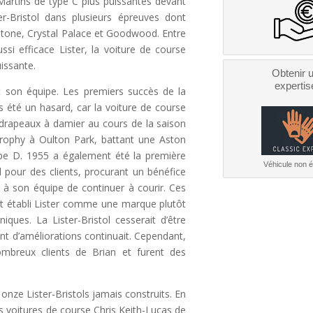
Martins de type C plus puissantes devant
r-Bristol dans plusieurs épreuves dont
stone, Crystal Palace et Goodwood. Entre
si efficace Lister, la voiture de course
issante.
Obtenir 
expertis
et son équipe. Les premiers succès de la
s été un hasard, car la voiture de course
drapeaux à damier au cours de la saison
Trophy à Oulton Park, battant une Aston
e D. 1955 a également été la première
Véhicule non él
l pour des clients, procurant un bénéfice
 à son équipe de continuer à courir. Ces
ut établi Lister comme une marque plutôt
ues. La Lister-Bristol cesserait d’être
t d’améliorations continuait. Cependant,
nombreux clients de Brian et furent des
 onze Lister-Bristols jamais construits. En
des voitures de course Chris Keith-Lucas de