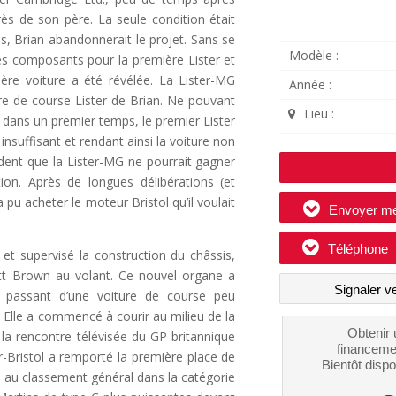
rès de son père. La seule condition était
is, Brian abandonnerait le projet. Sans se
Modèle :
es composants pour la première Lister et
ère voiture a été révélée. La Lister-MG
Année :
ure de course Lister de Brian. Ne pouvant
Lieu :
 dans un premier temps, le premier Lister
nsuffisant et rendant ainsi la voiture non
ident que la Lister-MG ne pourrait gagner
on. Après de longues délibérations (et
pu acheter le moteur Bristol qu’il voulait
Envoyer m
Téléphone
 et supervisé la construction du châssis,
tt Brown au volant. Ce nouvel organe a
Signaler v
, passant d’une voiture de course peu
Elle a commencé à courir au milieu de la
Obtenir 
la rencontre télévisée du GP britannique
financeme
er-Bristol a remporté la première place de
Bientôt dispo
5e au classement général dans la catégorie