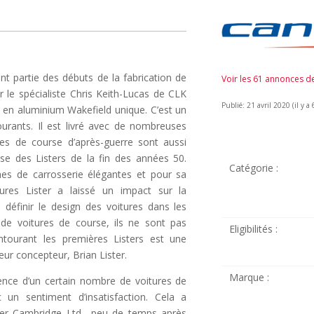
ant partie des débuts de la fabrication de
Voir les 61 annonces 
ar le spécialiste Chris Keith-Lucas de CLK
Publié: 21 avril 2020 (il y a 
 en aluminium Wakefield unique. C’est un
ourants. Il est livré avec de nombreuses
res de course d’après-guerre sont aussi
se des Listers de la fin des années 50.
Catégorie :
es de carrosserie élégantes et pour sa
res Lister a laissé un impact sur la
éfinir le design des voitures dans les
e voitures de course, ils ne sont pas
Eligibilités :
ntourant les premières Listers est une
eur concepteur, Brian Lister.
Marque :
ience d’un certain nombre de voitures de
 un sentiment d’insatisfaction. Cela a
ster Cambridge Ltd., peu de temps après