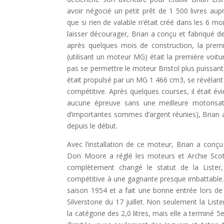
avoir négocié un petit prêt de 1 500 livres aup
que si rien de valable n’était créé dans les 6 mo
laisser décourager, Brian a conçu et fabriqué d
après quelques mois de construction, la premi
(utilisant un moteur MG) était la première voit
pas se permettre le moteur Bristol plus puissant
était propulsé par un MG 1 466 cm3, se révélant i
compétitive. Après quelques courses, il était év
aucune épreuve sans une meilleure motorisati
d’importantes sommes d’argent réunies), Brian a 
depuis le début.
Avec l’installation de ce moteur, Brian a conçu
Don Moore a réglé les moteurs et Archie Sco
complètement changé le statut de la Lister
compétitive à une gagnante presque imbattable. 
saison 1954 et a fait une bonne entrée lors de 
Silverstone du 17 juillet. Non seulement la List
la catégorie des 2,0 litres, mais elle a terminé 