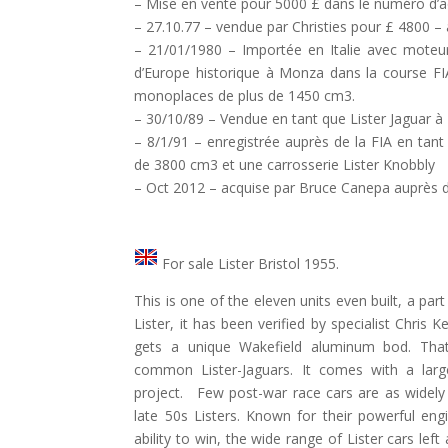
– Mise en vente pour 5000 £ dans le numéro d’
– 27.10.77 – vendue par Christies pour £ 4800 –
– 21/01/1980 – Importée en Italie avec moteur
d’Europe historique à Monza dans la course FIA 
monoplaces de plus de 1450 cm3.
– 30/10/89 – Vendue en tant que Lister Jaguar à F
– 8/1/91 – enregistrée auprès de la FIA en tant
de 3800 cm3 et une carrosserie Lister Knobbly
– Oct 2012 – acquise par Bruce Canepa auprès de
For sale Lister Bristol 1955.
This is one of the eleven units even built, a part
Lister, it has been verified by specialist Chri
gets a unique Wakefield aluminum bod. Tha
common Lister-Jaguars. It comes with a large
project. Few post-war race cars are as widely
late 50s Listers. Known for their powerful eng
ability to win, the wide range of Lister cars l