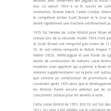
illimitée, avec seulement des Jaguars et Aston 
eux. La saison 1954 a vu le succès de Liste
Snetterton, Brands Hatch, Castle Combe, Silver
le compétent Archie Scott Brown et le tout aus
devint rapidement une machine extrêmement pu
1955 fut l’année de Lister-Bristol pour Brian 
voiture lors de la seconde moitié 1954 n’ont pa
et Scott Brown ont remporté pas moins de 13 
55. Ils ont même remporté le British Empire 
Martin DB3S, HWM-Jaguar et une horde de typ
année de construction de voitures Lister-Bristo
modeste mais apprécié qui a permis à Brian et
voitures supplémentaires sur la piste ont surto
que comme un constructeur de promotions uniq
construite après 1955 alors que le développemen
les Bristols furent encore utilisées par de 
concurrents sérieux pour les années à venir.
Cette Lister-Bristol de 1955, BHL10, est l’un des
2011, la Lister a été vérifiée par le spécialiste 