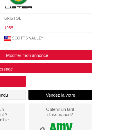
BRISTOL
1955
SCOTTS VALLEY
Modifier mon annonce
essage
endu
un
Obtenir un tarif
nt ?
d’assurance?
nible...