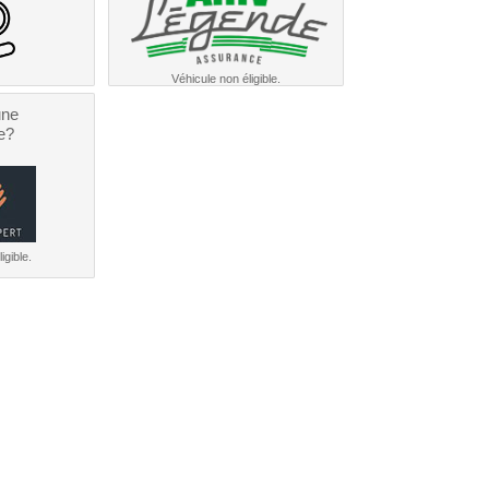
Véhicule non éligible.
une
e?
igible.