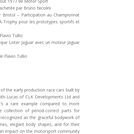
août 1977 de Motor Sport
 achetée par Bruno Nicolini
 Bristol – Participation au Championnat
​​Trophy pour les prototypes sportifs et
lavio Tullio
 que Lister Jaguar avec un moteur Jaguar
 Flavio Tullio
 of the early production race cars built by
s Keith-Lucas of CLK Developments Ltd and
t’s a rare example compared to more
 collection of period-correct parts for
 recognized as the graceful bodywork of
ines, elegant body shapes, and for their
eft an impact on the motorsport community