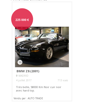
225 000
€
10
BMW Z8 (2001)
MADRID
4 juillet 2017
713 vues
Très belle, 58000 Km Noir cuir noir
avec hard top.
Vendu par : AUTO TRADE