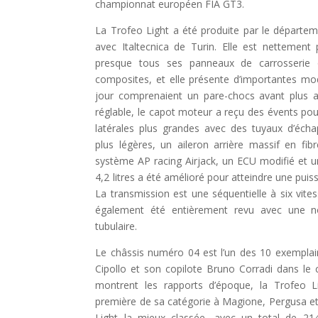
championnat européen FIA GT3.
La Trofeo Light a été produite par le départe
avec Italtecnica de Turin. Elle est nettement
presque tous ses panneaux de carrosserie 
composites, et elle présente d’importantes mo
jour comprenaient un pare-chocs avant plus 
réglable, le capot moteur a reçu des évents pou
latérales plus grandes avec des tuyaux d’éch
plus légères, un aileron arrière massif en fi
système AP racing Airjack, un ECU modifié et 
4,2 litres a été amélioré pour atteindre une puis
La transmission est une séquentielle à six vit
également été entièrement revu avec une no
tubulaire.
Le châssis numéro 04 est l’un des 10 exemplaire
Cipollo et son copilote Bruno Corradi dans l
montrent les rapports d’époque, la Trofeo L
première de sa catégorie à Magione, Pergusa et 
Light la mieux classée, avec un total de 214