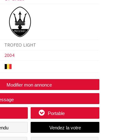
TROFEO LIGHT
2004
Modifier mon annonce
essage
Portable
endu