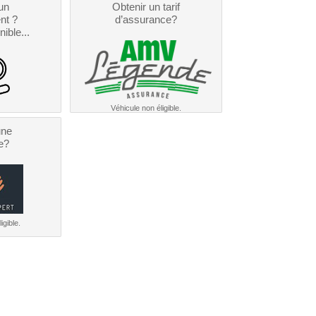
un
Obtenir un tarif
nt ?
d’assurance?
nible...
Véhicule non éligible.
une
e?
igible.