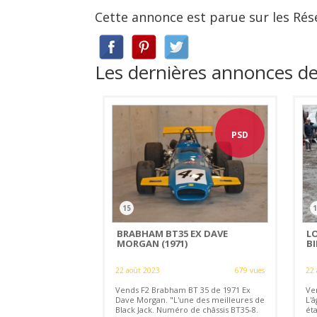
Cette annonce est parue sur les Rés
Les dernières annonces d
PSD
15
1
BRABHAM BT35 EX DAVE
L
MORGAN (1971)
BI
22 août 2023
679 vues
22 
Vends F2 Brabham BT 35 de 1971 Ex
Ven
Dave Morgan. "L'une des meilleures de
L'â
Black Jack. Numéro de châssis BT35-8.
ét