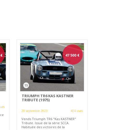
€
47 500
€
15
TRIUMPH TR6 KAS KASTNER
TRIBUTE (1975)
vues
20 septembre 2023
404 vues
nce
Vends Triumph TR6 "Kas KASTNER"
Tribute. Issue de la série SCCA.
Habituée des victoires de la