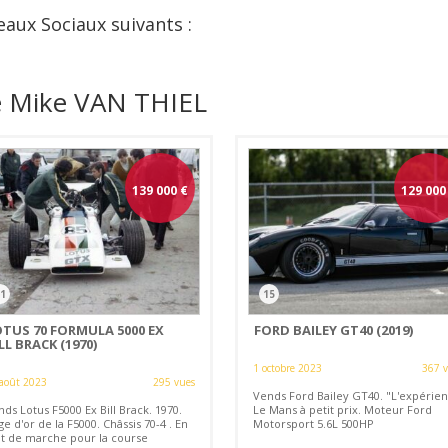
eaux Sociaux suivants :
e Mike VAN THIEL
139 000
€
129 000
1
15
OTUS 70 FORMULA 5000 EX
FORD BAILEY GT40 (2019)
LL BRACK (1970)
1 octobre 2023
367 
août 2023
295 vues
Vends Ford Bailey GT40. "L'expérie
ds Lotus F5000 Ex Bill Brack. 1970.
Le Mans à petit prix. Moteur Ford
ge d'or de la F5000. Châssis 70-4 . En
Motorsport 5.6L 500HP
at de marche pour la course