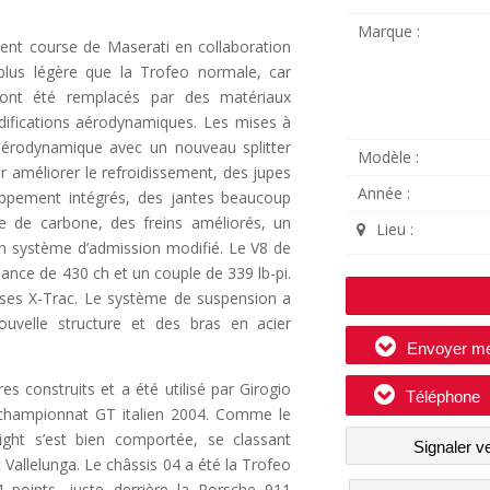
Marque :
ment course de Maserati en collaboration
 plus légère que la Trofeo normale, car
ont été remplacés par des matériaux
difications aérodynamiques. Les mises à
aérodynamique avec un nouveau splitter
Modèle :
r améliorer le refroidissement, des jupes
Année :
appement intégrés, des jantes beaucoup
bre de carbone, des freins améliorés, un
Lieu :
un système d’admission modifié. Le V8 de
sance de 430 ch et un couple de 339 lb-pi.
esses X-Trac. Le système de suspension a
uvelle structure et des bras en acier
Envoyer m
s construits et a été utilisé par Girogio
Téléphone
e championnat GT italien 2004. Comme le
ight s’est bien comportée, se classant
Signaler v
Vallelunga. Le châssis 04 a été la Trofeo
 points, juste derrière la Porsche 911