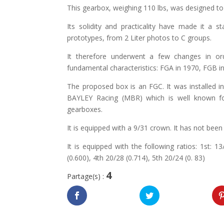
This gearbox, weighing 110 lbs, was designed to 
Its solidity and practicality have made it a 
prototypes, from 2 Liter photos to C groups.
It therefore underwent a few changes in ord
fundamental characteristics: FGA in 1970, FGB i
The proposed box is an FGC. It was installed 
BAYLEY Racing (MBR) which is well known for 
gearboxes.
It is equipped with a 9/31 crown. It has not been
It is equipped with the following ratios: 1st: 1
(0.600), 4th 20/28 (0.714), 5th 20/24 (0. 83)
4
Partage(s) :