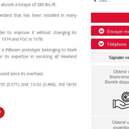
Lieu :
absorb a torque of 280 lbs./ft.
standard that has been installed in many
Envoyer m
er to improve it without changing its
n 1974 and FGC in 1978.
Téléphone
in a Pilbeam prototype belonging to Mark
its expertise in servicing all Hewland
Signaler v
Obtenir 
 used since its overhaul.
financeme
Bientôt dispo
3/35 (0.371) 2nd: 15/32 (0.468), 3rd 18/30
Obtenir 
expertis