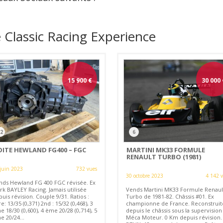
 Classic Racing Experience
15 900
€
30 000
2
6
OITE HEWLAND FG400 – FGC
MARTINI MK33 FORMULE
RENAULT TURBO (1981)
juin 2023
732 vues
30 octobre 2023
4 142 
nds Hewland FG 400 FGC révisée. Ex
rk BAYLEY Racing. Jamais utilisée
Vends Martini MK33 Formule Renaul
uis révision. Couple 9/31. Ratios :
Turbo de 1981-82. Châssis #01. Ex
e: 13/35 (0,371) 2nd : 15/32 (0,468), 3
championne de France. Reconstruit
 18/30 (0,600), 4 ème 20/28 (0,714), 5
depuis le châssis sous la supervision
e 20/24...
Méca Moteur. 0 Km depuis révision.