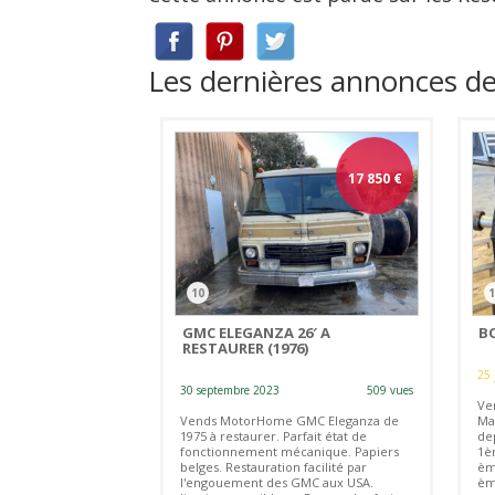
Les dernières annonces de
17 850
€
10
1
GMC ELEGANZA 26′ A
B
RESTAURER (1976)
25 
30 septembre 2023
509 vues
Ve
Vends MotorHome GMC Eleganza de
Ma
1975 à restaurer. Parfait état de
dep
fonctionnement mécanique. Papiers
1èr
belges. Restauration facilité par
ème
l'engouement des GMC aux USA.
èm