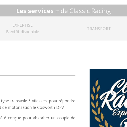
Les services +
de Classic Racing
EXPERTISE
TRANSPORT
Bientôt disponible
type transaxle 5 vitesses, pour répondre
rd de motorisation le Cosworth DFV
a été conçue pour absorber un couple de