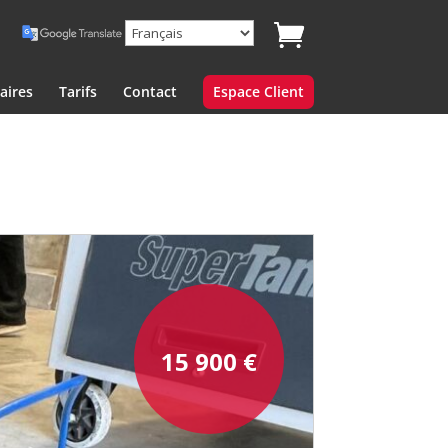
aires
Tarifs
Contact
Espace Client
15 900
€