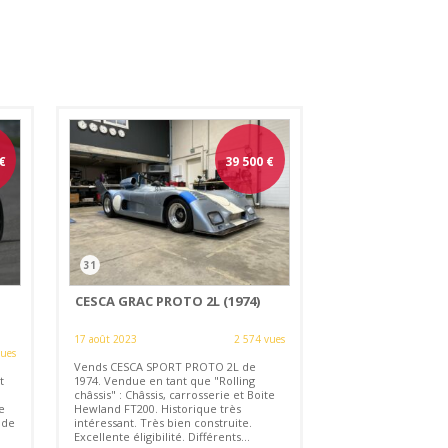
€
39 500
€
31
CESCA GRAC PROTO 2L (1974)
17 août 2023
2 574 vues
vues
Vends CESCA SPORT PROTO 2L de
t
1974. Vendue en tant que "Rolling
châssis" : Châssis, carrosserie et Boite
e
Hewland FT200. Historique très
 de
intéressant. Très bien construite.
Excellente éligibilité. Différents...