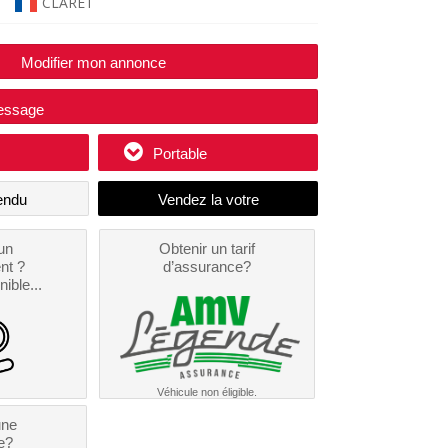
CLARET
Modifier mon annonce
essage
Portable
endu
un
Obtenir un tarif
nt ?
d’assurance?
nible...
Véhicule non éligible.
une
e?