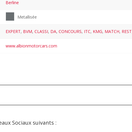
Berline
Metallisée
EXPERT
,
BVM
,
CLASSI
,
DA
,
CONCOURS
,
ITC
,
KMG
,
MATCH
,
REST
www.albionmotorcars.com
eaux Sociaux suivants :