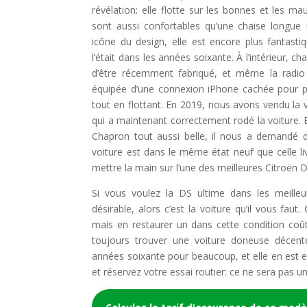
révélation: elle flotte sur les bonnes et les m
sont aussi confortables qu’une chaise longu
icône du design, elle est encore plus fantastiqu
l’était dans les années soixante. À l’intérieur, c
d’être récemment fabriqué, et même la radio
équipée d’une connexion iPhone cachée pour pr
tout en flottant. En 2019, nous avons vendu la v
qui a maintenant correctement rodé la voiture. E
Chapron tout aussi belle, il nous a demandé d
voiture est dans le même état neuf que celle l
mettre la main sur l’une des meilleures Citroën
Si vous voulez la DS ultime dans les meilleur
désirable, alors c’est la voiture qu’il vous fau
mais en restaurer un dans cette condition coû
toujours trouver une voiture doneuse décente
années soixante pour beaucoup, et elle en est e
et réservez votre essai routier: ce ne sera pas u