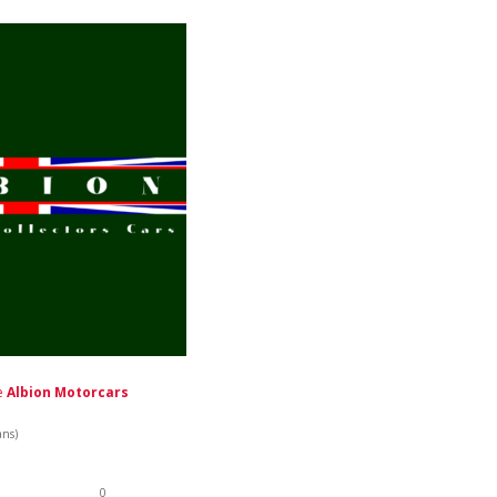
de
Albion Motorcars
ans)
0