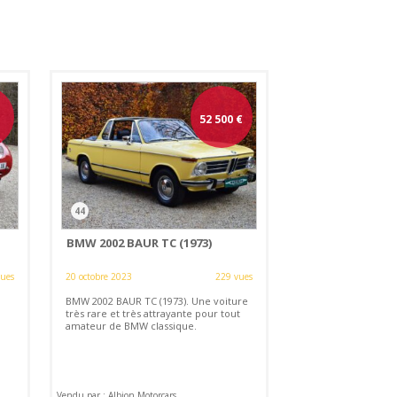
52 500
€
44
BMW 2002 BAUR TC (1973)
vues
20 octobre 2023
229 vues
BMW 2002 BAUR TC (1973). Une voiture
très rare et très attrayante pour tout
amateur de BMW classique.
Vendu par : Albion Motorcars