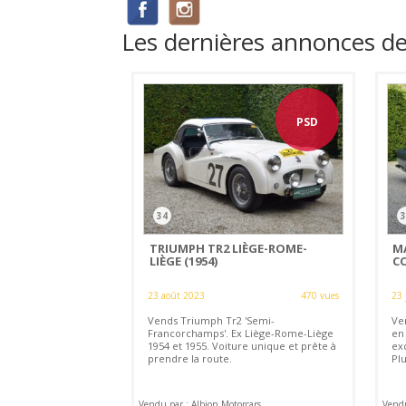
Les dernières annonces d
PSD
34
3
TRIUMPH TR2 LIÈGE-ROME-
M
LIÈGE (1954)
C
23 août 2023
470 vues
23 
Vends Triumph Tr2 'Semi-
Ve
Francorchamps'. Ex Liège-Rome-Liège
en
1954 et 1955. Voiture unique et prête à
exc
prendre la route.
Pl
Vendu par : Albion Motorcars
Vendu