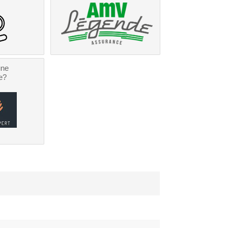
une
e?