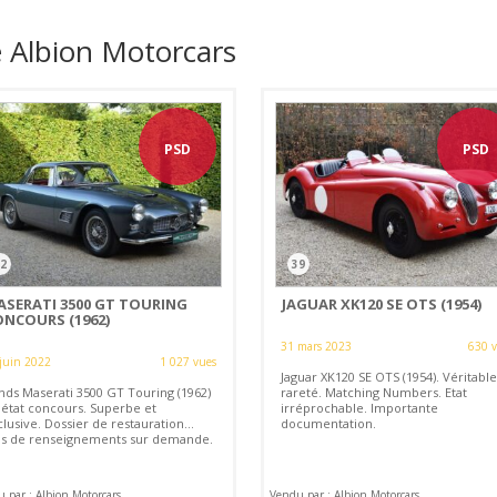
e Albion Motorcars
PSD
PSD
2
39
ASERATI 3500 GT TOURING
JAGUAR XK120 SE OTS (1954)
ONCOURS (1962)
31 mars 2023
630 
juin 2022
1 027 vues
Jaguar XK120 SE OTS (1954). Véritable
nds Maserati 3500 GT Touring (1962)
rareté. Matching Numbers. Etat
 état concours. Superbe et
irréprochable. Importante
lusive. Dossier de restauration...
documentation.
us de renseignements sur demande.
 par : Albion Motorcars
Vendu par : Albion Motorcars