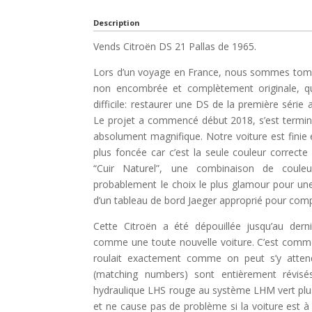
Description
Vends Citroën DS 21 Pallas de 1965.
Lors d’un voyage en France, nous sommes tomb
non encombrée et complètement originale, qui
difficile: restaurer une DS de la première série a
Le projet a commencé début 2018, s’est terminé 
absolument magnifique. Notre voiture est finie 
plus foncée car c’est la seule couleur correc
“Cuir Naturel”, une combinaison de couleu
probablement le choix le plus glamour pour une 
d’un tableau de bord Jaeger approprié pour compl
Cette Citroën a été dépouillée jusqu’au dern
comme une toute nouvelle voiture. C’est comme si
roulait exactement comme on peut s’y attend
(matching numbers) sont entièrement révis
hydraulique LHS rouge au système LHM vert plus c
et ne cause pas de problème si la voiture est à 