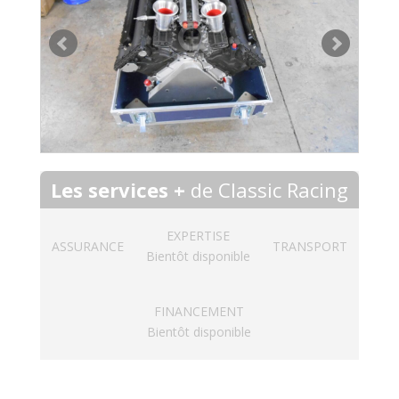
Les services +
de Classic Racing
EXPERTISE
ASSURANCE
TRANSPORT
Bientôt disponible
FINANCEMENT
Bientôt disponible