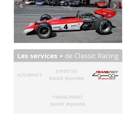
Les services +
de Classic Racing
EXPERTISE
ASSURANCE
Bientôt disponible
FINANCEMENT
Bientôt disponible