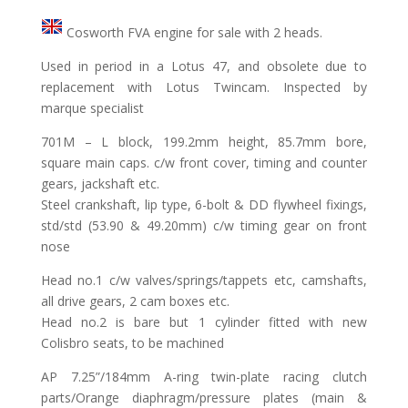
Cosworth FVA engine for sale with 2 heads.
Used in period in a Lotus 47, and obsolete due to
replacement with Lotus Twincam. Inspected by
marque specialist
701M – L block, 199.2mm height, 85.7mm bore,
square main caps. c/w front cover, timing and counter
gears, jackshaft etc.
Steel crankshaft, lip type, 6-bolt & DD flywheel fixings,
std/std (53.90 & 49.20mm) c/w timing gear on front
nose
Head no.1 c/w valves/springs/tappets etc, camshafts,
all drive gears, 2 cam boxes etc.
Head no.2 is bare but 1 cylinder fitted with new
Colisbro seats, to be machined
AP 7.25”/184mm A-ring twin-plate racing clutch
parts/Orange diaphragm/pressure plates (main &