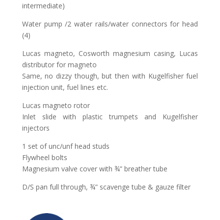
intermediate)
Water pump /2 water rails/water connectors for head
(4)
Lucas magneto, Cosworth magnesium casing, Lucas
distributor for magneto
Same, no dizzy though, but then with Kugelfisher fuel
injection unit, fuel lines etc.
Lucas magneto rotor
Inlet slide with plastic trumpets and Kugelfisher
injectors
1 set of unc/unf head studs
Flywheel bolts
Magnesium valve cover with ¾” breather tube
D/S pan full through, ¾” scavenge tube & gauze filter