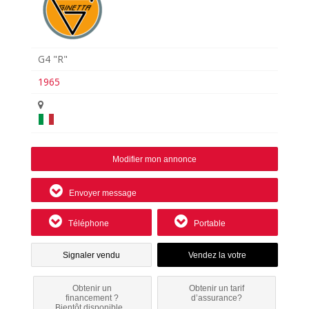
G4 "R"
1965
Modifier mon annonce
Envoyer message
Téléphone
Portable
Signaler vendu
Obtenir un
Obtenir un tarif
financement ?
d’assurance?
Bientôt disponible...