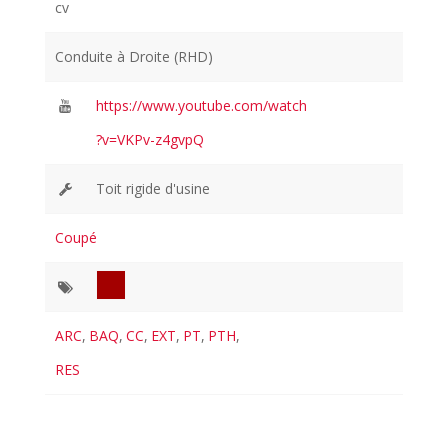
cv
Conduite à Droite (RHD)
https://www.youtube.com/watch
?v=VKPv-z4gvpQ
Toit rigide d'usine
Coupé
ARC
,
BAQ
,
CC
,
EXT
,
PT
,
PTH
,
RES