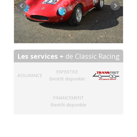
Les services +
de Classic Racing
EXPERTISE
ASSURANCE
Bientôt disponible
FINANCEMENT
Bientôt disponible