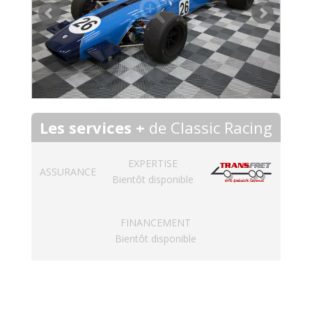
Les services +
de Classic Racing
EXPERTISE
ASSURANCE
Bientôt disponible
FINANCEMENT
Bientôt disponible