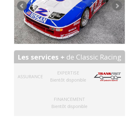
Les services +
de Classic Racing
EXPERTISE
ASSURANCE
Bientôt disponible
FINANCEMENT
Bientôt disponible