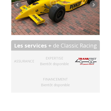
Les services +
de Classic Racing
EXPERTISE
ASSURANCE
Bientôt disponible
FINANCEMENT
Bientôt disponible