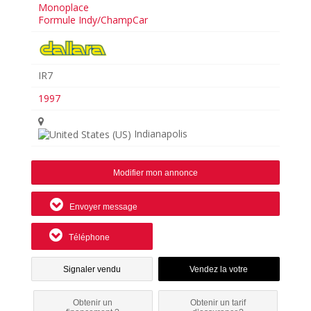
Monoplace
Formule Indy/ChampCar
IR7
1997
Indianapolis
Modifier mon annonce
Envoyer message
Téléphone
Signaler vendu
Obtenir un
Obtenir un tarif