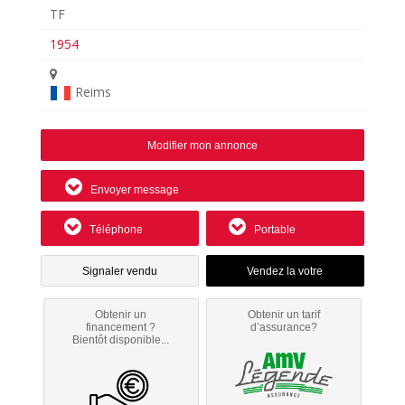
TF
1954
Reims
Modifier mon annonce
Envoyer message
Téléphone
Portable
Signaler vendu
Obtenir un
Obtenir un tarif
financement ?
d’assurance?
Bientôt disponible...