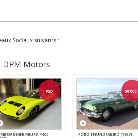
eaux Sociaux suivants :
de DPM Motors
PSD
50 000
7
6
AMBORGHINI MIURA P400
FORD THUNDERBIRD (1957)