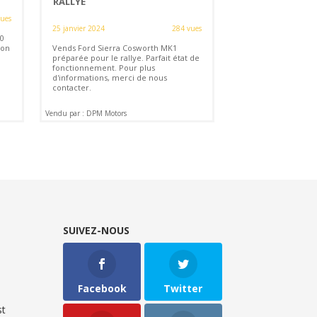
RALLYE
vues
25 janvier 2024
284 vues
0
ion
Vends Ford Sierra Cosworth MK1
préparée pour le rallye. Parfait état de
fonctionnement. Pour plus
d'informations, merci de nous
contacter.
Vendu par : DPM Motors
SUIVEZ-NOUS
Facebook
Twitter
t