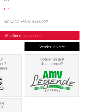
365
1969
MONACO +33 614 626 297
Modifier mon annonce
un
Obtenir un tarif
nt ?
d’assurance?
nible...
une
e?