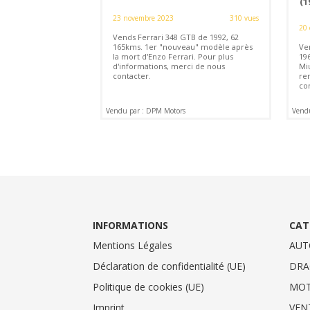
(1
23 novembre 2023
310 vues
20 
Vends Ferrari 348 GTB de 1992, 62
165kms. 1er "nouveau" modèle après
Ve
la mort d'Enzo Ferrari. Pour plus
19
d'informations, merci de nous
Mi
contacter.
re
co
Vendu par : DPM Motors
Vend
INFORMATIONS
CAT
Mentions Légales
AUT
Déclaration de confidentialité (UE)
DRA
Politique de cookies (UE)
MO
Imprint
VEN