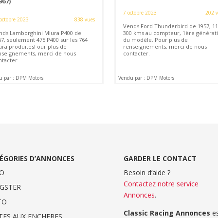
967)
7 octobre 2023
202 
octobre 2023
838 vues
Vends Ford Thunderbird de 1957, 11
nds Lamborghini Miura P400 de
300 kms au compteur, 1ère générat
67, seulement 475 P400 sur les 764
du modèle. Pour plus de
ura produites! our plus de
renseignements, merci de nous
nseignements, merci de nous
contacter.
ntacter
u par : DPM Motors
Vendu par : DPM Motors
ÉGORIES D’ANNONCES
GARDER LE CONTACT
O
Besoin d’aide ?
Contactez notre service
GSTER
Annonces
.
TO
Classic Racing Annonces
es
TES AUX ENCHERES