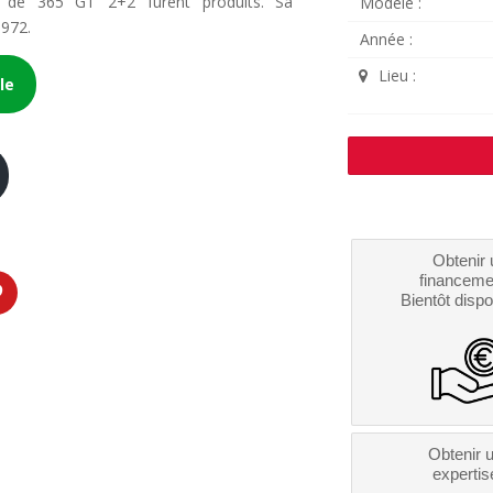
 de 365 GT 2+2 furent produits. Sa
Modèle :
1972.
Année :
Lieu :
le
Obtenir 
financeme
Bientôt dispo
Obtenir 
expertis