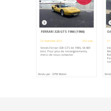
8
FERRARI 328 GTS 1986 (1986)
D
23 novembre 2023
332 vues
31 
Vends Ferrari 328 GTS de 1986, 54 400
Ve
kms. Pour plus de renseignements,
Mo
merci de nous contacter.
Bo
Po
no
Vendu par : DPM Motors
Vend