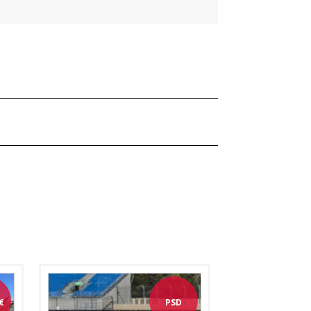
€
PSD