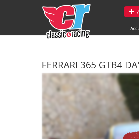
A
Accu
FERRARI 365 GTB4 D