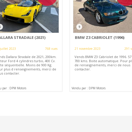
6
9
ALLARA STRADALE (2021)
BMW Z3 CABRIOLET (1996)
juillet 2023
768 vues
21 novembre 2023
291 
nds Dallara Stradale de 2021, 200km.
Vends BMW Z3 Cabriolet de 1996. 57
teur Ford 4 cylindres turbo, 400 Cv.
700 kms. Boite automatique. Pour pl
îte séquentielle. Moins de 900 Kg.
de renseignements, merci de nous
ur plus d renseignements, merci de
contacter.
us contacter.
u par : DPM Motors
Vendu par : DPM Motors