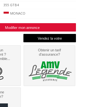
355 GTB4
MONACO
Modifier mon annonce
un
Obtenir un tarif
nt ?
d’assurance?
nible...
une
e?