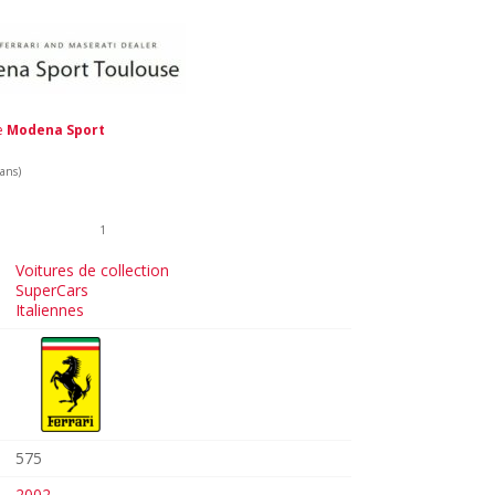
de
Modena Sport
 ans)
1
Voitures de collection
SuperCars
Italiennes
575
2002