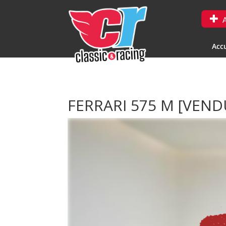
A
Accu
FERRARI 575 M
[VEND