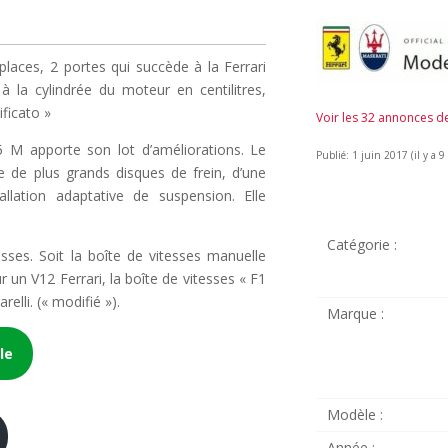
laces, 2 portes qui succède à la Ferrari
 la cylindrée du moteur en centilitres,
ificato »
Voir les 32 annonces 
5 M apporte son lot d’améliorations. Le
Publié: 1 juin 2017 (il y a 9
e de plus grands disques de frein, d’une
tallation adaptative de suspension. Elle
Catégorie :
esses. Soit la boîte de vitesses manuelle
r un V12 Ferrari, la boîte de vitesses « F1
lli. (« modifié »).
Marque :
le
Modèle :
Année :