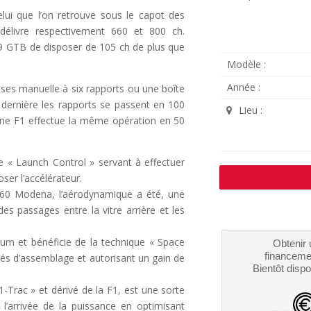
elui que l’on retrouve sous le capot des
l délivre respectivement 660 et 800 ch.
599 GTB de disposer de 105 ch de plus que
Modèle :
Année :
sses manuelle à six rapports ou une boîte
 dernière les rapports se passent en 100
Lieu :
une F1 effectue la même opération en 50
e « Launch Control » servant à effectuer
ser l’accélérateur.
360 Modena, l’aérodynamique a été, une
es passages entre la vitre arrière et les
um et bénéficie de la technique « Space
Obtenir 
financeme
és d’assemblage et autorisant un gain de
Bientôt dispo
-Trac » et dérivé de la F1, est une sorte
 l’arrivée de la puissance en optimisant