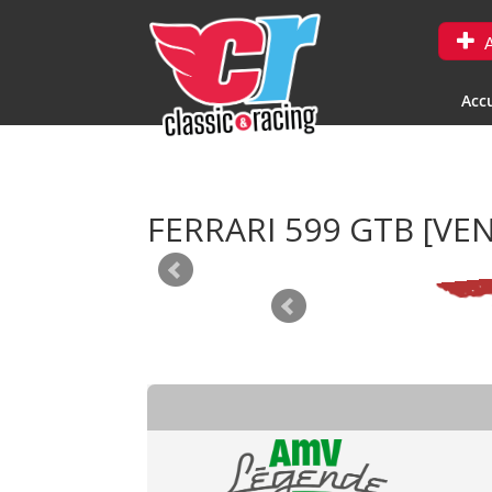
A
Accu
FERRARI 599 GTB
[VE