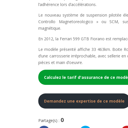
l’adhérence lors d’accélérations.
Le nouveau système de suspension pilotée él
Controllo Magnetoreologico » ou SCM, sus
magnétique.
En 2012, la Ferrari 599 GTB Fiorano est remplacé
Le modèle présenté affiche 33 463km. Boite R
d’une carrosserie irréprochable, avec sellerie en
pièces et main d’oeuvre.
Calculez le tarif d'assurance de ce modè
Demandez une expertise de ce modèle
0
Partage(s) :