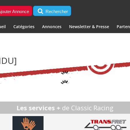
jouter Annonce
Rechercher
eil
Catégories
Annonces
Newsletter & Presse
Parten
NDU]
Les services +
de Classic Racing