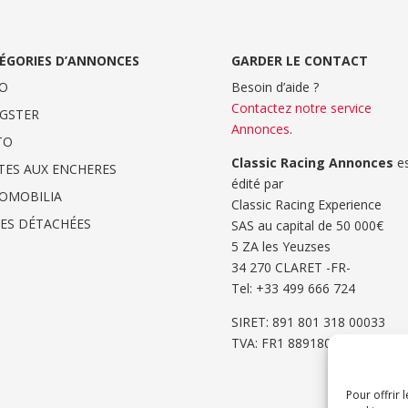
ÉGORIES D’ANNONCES
GARDER LE CONTACT
O
Besoin d’aide ?
Contactez notre service
GSTER
Annonces
.
TO
Classic Racing Annonces
es
TES AUX ENCHERES
édité par
OMOBILIA
Classic Racing Experience
CES DÉTACHÉES
SAS au capital de 50 000€
5 ZA les Yeuzses
34 270 CLARET -FR-
Tel: ‭+33 499 666 724‬
SIRET: 891 801 318 00033
TVA: FR1 8891801318
Pour offrir 