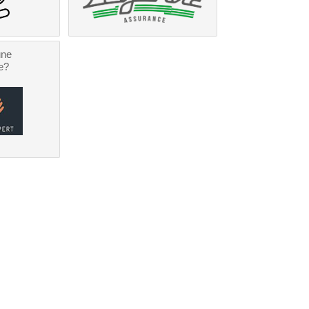
une
e?