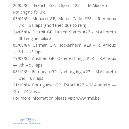
20/05/84: French GP, Dijon #27 – M.Alboreto —
Rtd engine failure
03/06/84: Monaco GP, Monte Carlo #28 – R. Arnoux
— 3rd – 31 laps (shortened due to rain)
24/06/84: Detroit GP, United States #27 – M.Alboreto
— Rtd engine failure
05/08/84: German GP, Hockenheim #28 – R. Arnoux
— 6th – 43 laps
19/08/84: Austrian GP, Osterreichring #28 – R.Arnoux
— 7th – 50 laps
08/10/84: European GP, Nurburgring #27 – M.Alboreto
— 2nd – 67 laps
21/10/84: Portuguese GP, Estoril #27 – M.Alboreto —
4th – 74 laps …
For more information please visit www.rmd.be.