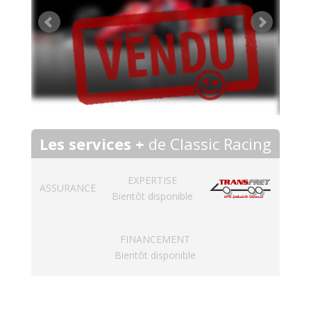
Les services +
de Classic Racing
EXPERTISE
ASSURANCE
Bientôt disponible
FINANCEMENT
Bientôt disponible