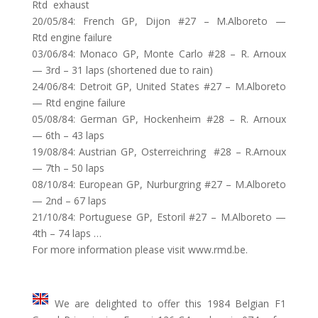
Rtd exhaust
20/05/84: French GP, Dijon #27 – M.Alboreto —
Rtd engine failure
03/06/84: Monaco GP, Monte Carlo #28 – R. Arnoux
— 3rd – 31 laps (shortened due to rain)
24/06/84: Detroit GP, United States #27 – M.Alboreto
— Rtd engine failure
05/08/84: German GP, Hockenheim #28 – R. Arnoux
— 6th – 43 laps
19/08/84: Austrian GP, Osterreichring #28 – R.Arnoux
— 7th – 50 laps
08/10/84: European GP, Nurburgring #27 – M.Alboreto
— 2nd – 67 laps
21/10/84: Portuguese GP, Estoril #27 – M.Alboreto —
4th – 74 laps …
For more information please visit www.rmd.be.
We are delighted to offer this 1984 Belgian F1