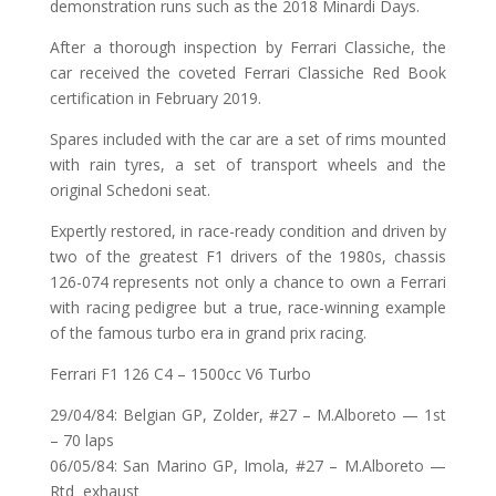
demonstration runs such as the 2018 Minardi Days.
After a thorough inspection by Ferrari Classiche, the
car received the coveted Ferrari Classiche Red Book
certification in February 2019.
Spares included with the car are a set of rims mounted
with rain tyres, a set of transport wheels and the
original Schedoni seat.
Expertly restored, in race-ready condition and driven by
two of the greatest F1 drivers of the 1980s, chassis
126-074 represents not only a chance to own a Ferrari
with racing pedigree but a true, race-winning example
of the famous turbo era in grand prix racing.
Ferrari F1 126 C4 – 1500cc V6 Turbo
29/04/84: Belgian GP, Zolder, #27 – M.Alboreto — 1st
– 70 laps
06/05/84: San Marino GP, Imola, #27 – M.Alboreto —
Rtd exhaust