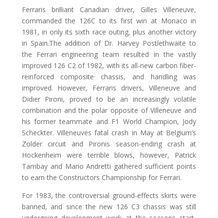
Ferraris brilliant Canadian driver, Gilles Villeneuve,
commanded the 126C to its first win at Monaco in
1981, in only its sixth race outing, plus another victory
in Spain.The addition of Dr. Harvey Postlethwaite to
the Ferrari engineering team resulted in the vastly
improved 126 C2 of 1982, with its all-new carbon fiber-
reinforced composite chassis, and handling was
improved. However, Ferraris drivers, Villeneuve and
Didier Pironi, proved to be an increasingly volatile
combination and the polar opposite of Villeneuve and
his former teammate and F1 World Champion, Jody
Scheckter. Villeneuves fatal crash in May at Belgium’s
Zolder circuit and Pironis season-ending crash at
Hockenheim were terrible blows, however, Patrick
Tambay and Mario Andretti gathered sufficient points
to earn the Constructors Championship for Ferrari.
For 1983, the controversial ground-effects skirts were
banned, and since the new 126 C3 chassis was still
undergoing development work at the seasons start,