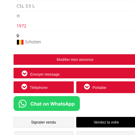
CSL 3.5 L
H
1972
Schoten
Modifier mon annonce
Envoyer message
Téléphone
Portable
Signaler vendu