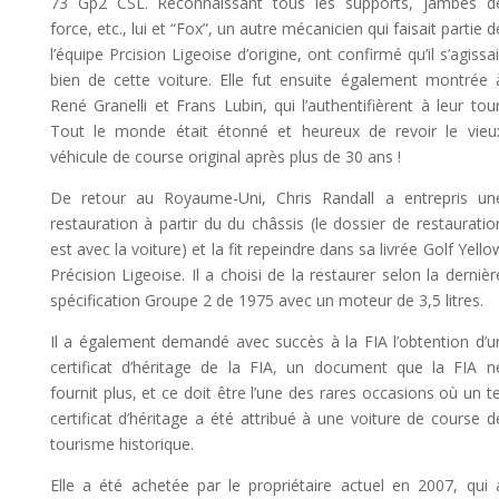
73 Gp2 CSL. Reconnaissant tous les supports, jambes d
force, etc., lui et “Fox”, un autre mécanicien qui faisait partie d
l’équipe Prcision Ligeoise d’origine, ont confirmé qu’il s’agissai
bien de cette voiture. Elle fut ensuite également montrée 
René Granelli et Frans Lubin, qui l’authentifièrent à leur tour
Tout le monde était étonné et heureux de revoir le vieu
véhicule de course original après plus de 30 ans !
De retour au Royaume-Uni, Chris Randall a entrepris un
restauration à partir du du châssis (le dossier de restauratio
est avec la voiture) et la fit repeindre dans sa livrée Golf Yello
Précision Ligeoise. Il a choisi de la restaurer selon la dernièr
spécification Groupe 2 de 1975 avec un moteur de 3,5 litres.
Il a également demandé avec succès à la FIA l’obtention d’u
certificat d’héritage de la FIA, un document que la FIA n
fournit plus, et ce doit être l’une des rares occasions où un te
certificat d’héritage a été attribué à une voiture de course d
tourisme historique.
Elle a été achetée par le propriétaire actuel en 2007, qui 