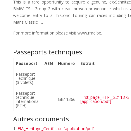
This is a rare opportunity to acquire a genuine, ex-Schnitze
BMW CSL Group 2 with clear, proven provenance which is 
welcome entry to all historic Touring car races including L
Mans Classic. …
For more information please visit www.rmd.be.
Passeports techniques
Passeport
ASN
Numéro
Extrait
Passeport
Technique
(3 volets)
Passeport
technique
First_page_HTP__2211373
GB11366
international
[application/pdf]
(PTH)
Autres documents
FIA_Heritage_Certificate [application/pdf]