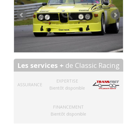
Les services +
de Classic Racing
EXPERTISE
ASSURANCE
Bientôt disponible
FINANCEMENT
Bientôt disponible