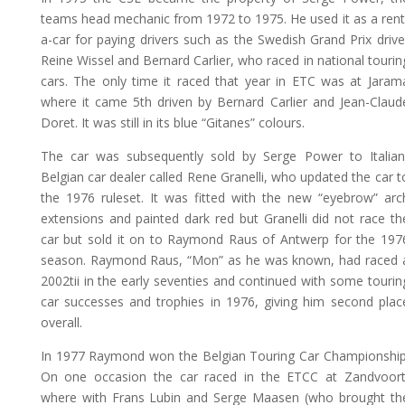
teams head mechanic from 1972 to 1975. He used it as a rent
a-car for paying drivers such as the Swedish Grand Prix drive
Reine Wissel and Bernard Carlier, who raced in national tourin
cars. The only time it raced that year in ETC was at Jaram
where it came 5th driven by Bernard Carlier and Jean-Claud
Doret. It was still in its blue “Gitanes” colours.
The car was subsequently sold by Serge Power to Italian
Belgian car dealer called Rene Granelli, who updated the car t
the 1976 ruleset. It was fitted with the new “eyebrow” arc
extensions and painted dark red but Granelli did not race th
car but sold it on to Raymond Raus of Antwerp for the 197
season. Raymond Raus, “Mon” as he was known, had raced 
2002tii in the early seventies and continued with some tourin
car successes and trophies in 1976, giving him second plac
overall.
In 1977 Raymond won the Belgian Touring Car Championship
On one occasion the car raced in the ETCC at Zandvoort
where with Frans Lubin and Serge Maasen (who brought th