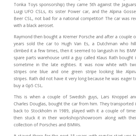
Tonka Toys sponsorship) they came 5th against the Jaguars
Luigi UFO CSLs, its sister Power car, and the Alpina Gosse
Beer CSL, not bad for a national competitor! The car was re
with a black aeroset.
Raymond then bought a Kremer Porsche and after a couple o
years sold the car to Hugh Van Es, a Dutchman who hill
climbed it a few times, then it seemed to languish in his BM
spare parts warehouse until a guy called Klaus Rath bought i
sometime in the late eighties. It was now white with tw
stripes one blue and one green stripe looking like Alpin
stripes. Rath did not have it very long because he was eager t
buy a Gp5 CSL.
This is when a couple of Swedish guys, Lars Knoppel an
Charles Douglas, bought the car from him. They transported i
back to Stockholm in 1989, played with it a couple of time
then stuck it in their workshop/showroom along with thei
collection of Porsches and BMWs.
It stayed there for the next 15 years with regular start-ups t