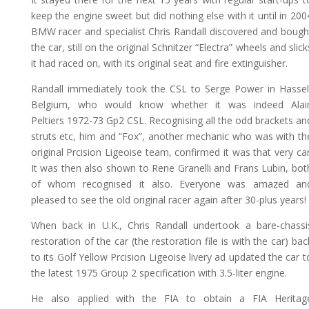
keep the engine sweet but did nothing else with it until in 200
BMW racer and specialist Chris Randall discovered and bough
the car, still on the original Schnitzer “Electra” wheels and slick
it had raced on, with its original seat and fire extinguisher.
Randall immediately took the CSL to Serge Power in Hassel
Belgium, who would know whether it was indeed Alai
Peltiers 1972-73 Gp2 CSL. Recognising all the odd brackets an
struts etc, him and “Fox”, another mechanic who was with th
original Prcision Ligeoise team, confirmed it was that very car
It was then also shown to Rene Granelli and Frans Lubin, bot
of whom recognised it also. Everyone was amazed an
pleased to see the old original racer again after 30-plus years!
When back in U.K., Chris Randall undertook a bare-chassi
restoration of the car (the restoration file is with the car) bac
to its Golf Yellow Prcision Ligeoise livery ad updated the car t
the latest 1975 Group 2 specification with 3.5-liter engine.
He also applied with the FIA to obtain a FIA Heritag