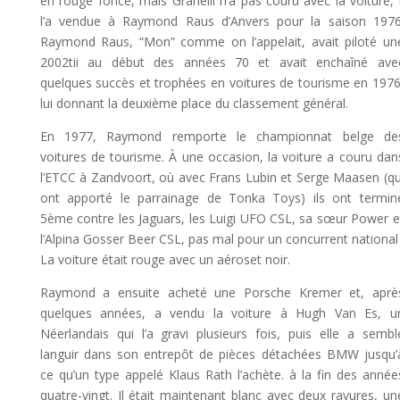
en rouge foncé, mais Granelli n’a pas couru avec la voiture, i
l’a vendue à Raymond Raus d’Anvers pour la saison 1976
Raymond Raus, “Mon” comme on l’appelait, avait piloté un
2002tii au début des années 70 et avait enchaîné ave
quelques succès et trophées en voitures de tourisme en 1976
lui donnant la deuxième place du classement général.
En 1977, Raymond remporte le championnat belge de
voitures de tourisme. À une occasion, la voiture a couru dan
l’ETCC à Zandvoort, où avec Frans Lubin et Serge Maasen (qu
ont apporté le parrainage de Tonka Toys) ils ont termin
5ème contre les Jaguars, les Luigi UFO CSL, sa sœur Power e
l’Alpina Gosser Beer CSL, pas mal pour un concurrent national 
La voiture était rouge avec un aéroset noir.
Raymond a ensuite acheté une Porsche Kremer et, aprè
quelques années, a vendu la voiture à Hugh Van Es, u
Néerlandais qui l’a gravi plusieurs fois, puis elle a sembl
languir dans son entrepôt de pièces détachées BMW jusqu’
ce qu’un type appelé Klaus Rath l’achète. à la fin des année
quatre-vingt. Il était maintenant blanc avec deux rayures, un