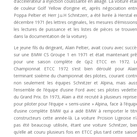
d’accélérateur à injection coulissante en alliage. La voiture étai
de couleur Golf Yellow d’origine et, après négociation entr
Poppa Peltier et Herr J.u.H Schnitzerr, a été livrée à Herstal e
décembre 1971 (les lettres originales, les mesures d’émissions
les lectures de puissance et les listes de pièces se trouven
dans la documentation de la voiture).
Le jeune fils du dirigeant, Alain Peltier, avait couru avec succè
sur une BMW CS Groupe 1 en 1971 et était maintenant prê
pour une saison complète de Gp2 ETCC en 1972. L
Championnat ETCC 1972 s’est bien déroulé pour Alain
terminant sixième du championnat des pilotes, courant contr
non seulement les équipes Schnitzer et Alpina, mais auss
l’ensemble de l’équipe d’usine Ford avec ses pilotes vedette
du Grand Prix. En 1973, Alain a été recruté à plusieurs reprise
pour piloter pour l’équipe « semi-usine » Alpina, face à l’équip
d’usine complète BMW qui a aidé BMW à remporter le titr
constructeurs cette année-là. La voiture Prcision Ligeoise n’
pas été beaucoup utilisée, étant une voiture Schnitzer, bie
qu’elle ait couru plusieurs fois en ETCC plus tard cette saison