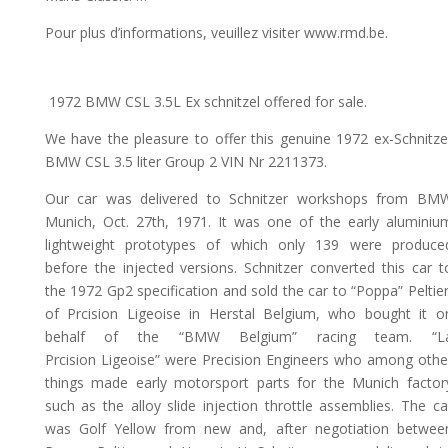
Pour plus d’informations, veuillez visiter www.rmd.be.
1972 BMW CSL 3.5L Ex schnitzel offered for sale.
We have the pleasure to offer this genuine 1972 ex-Schnitze
BMW CSL 3.5 liter Group 2 VIN Nr 2211373.
Our car was delivered to Schnitzer workshops from BM
Munich, Oct. 27th, 1971. It was one of the early aluminiu
lightweight prototypes of which only 139 were produce
before the injected versions. Schnitzer converted this car t
the 1972 Gp2 specification and sold the car to “Poppa” Peltier
of Prcision Ligeoise in Herstal Belgium, who bought it o
behalf of the “BMW Belgium” racing team. “L
Prcision Ligeoise” were Precision Engineers who among othe
things made early motorsport parts for the Munich factor
such as the alloy slide injection throttle assemblies. The ca
was Golf Yellow from new and, after negotiation betwee