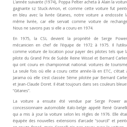
L’année suivante (1974), Poppa Peltier acheta à Alain la voitur
gagnante sz Stuck-Amon, et comme cette voiture fut peint
en bleu avec la livrée Gitanes, notre voiture a endossée l
même livrée, car elle servait comme voiture de rechange
Nous ne savons pas si elle a couru en 1974.
En 1975, la CSL devient la propriété de Serge Power
mécanicien en chef de l’équipe de 1972 à 1975. Il l’utilis
comme voiture de location pour payer des pilotes tels que l
pilote du Grand Prix de Suède Reine Wissel et Bernard Carlier
qui ont couru en championnat national. voitures de tourisme
La seule fois où elle a couru cette année-là en ETC, c’était 
Jarama où elle s’est classée 5ème pilotée par Bernard Carlie
et Jean-Claude Doret. Il était toujours dans ses couleurs bleue
“Gitanes”.
La voiture a ensuite été vendue par Serge Power a
concessionnaire automobile italo-belge appelé René Granelli
qui a mis à jour la voiture selon les règles de 1976. Elle étai
équipée des nouvelles extensions d’arcade “sourcil” et peint