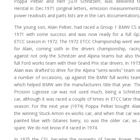
Poppa Peltier and Herr J.u.H Schnitzerr, was delivered t
Herstal in Dec.1971 (original letters, emission measurements
power readouts and parts lists are in the cars documentation)
The young son, Alain Peltier, had raced a Group 1 BMW CS i
1971 with some success and was now ready for a full Gp
ETCC season in 1972. The 1972 ETCC Championship went wel
for Alain, coming sixth in the drivers championship, racin
against not only the Schnitzer and Alpina teams but also th
full Ford works team with their Grand Prix star drivers. In 1973
Alain was drafted to drive for the Alpina “semi-works” team o
a number of occasions, up against the BMW full works tea
which helped BMW win the manufacturers title that year. Th
Prcision Ligeoise car was not used much, being a Schnitze
car, although it was raced a couple of times in ETCC later tha
season. For the next year (1974) Poppa Peltier bought Alai
the winning Stuck-Amon ex-works car, and when that car wa
painted blue with Gitanes livery, so was the older car, as 
spare. We do not know if it raced in 1974.
In 1975 the CSL became the property of Serge Power, th