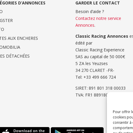
ÉGORIES D’ANNONCES
GARDER LE CONTACT
O
Besoin d’aide ?
Contactez notre service
GSTER
Annonces
.
TO
Classic Racing Annonces
es
TES AUX ENCHERES
édité par
OMOBILIA
Classic Racing Experience
CES DÉTACHÉES
SAS au capital de 50 000€
5 ZA les Yeuzses
34 270 CLARET -FR-
Tel: ‭+33 499 666 724‬
SIRET: 891 801 318 00033
TVA: FR1 8891801318
Pour offrir 
cookies pou
consentir à
comportement