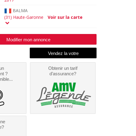
BALMA
(31) Haute-Garonne
Voir sur la carte
Modifier mon annonce
un
Obtenir un tarif
nt ?
d’assurance?
nible...
une
e?