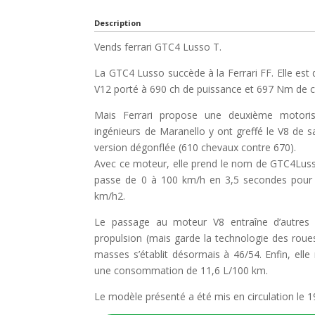
Description
Vends ferrari GTC4 Lusso T.
La GTC4 Lusso succède à la Ferrari FF. Elle es
V12 porté à 690 ch de puissance et 697 Nm de c
Mais Ferrari propose une deuxième motoris
ingénieurs de Maranello y ont greffé le V8 de
version dégonflée (610 chevaux contre 670).
Avec ce moteur, elle prend le nom de GTC4Luss
passe de 0 à 100 km/h en 3,5 secondes pour
km/h2.
Le passage au moteur V8 entraîne d’autre
propulsion (mais garde la technologie des roues 
masses s’établit désormais à 46/54. Enfin, el
une consommation de 11,6 L/100 km.
Le modèle présenté a été mis en circulation le 1