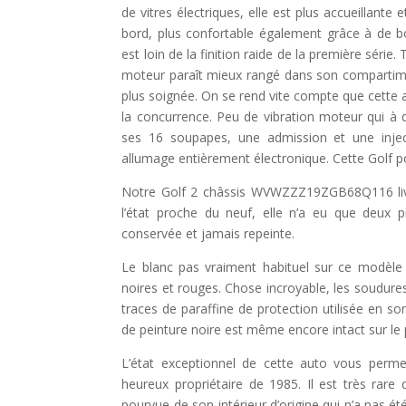
de vitres électriques, elle est plus accueillant
bord, plus confortable également grâce à de 
est loin de la finition raide de la première séri
moteur paraît mieux rangé dans son compartim
plus soignée. On se rend vite compte que cette 
la concurrence. Peu de vibration moteur qui à
ses 16 soupapes, une admission et une inject
allumage entièrement électronique. Cette Golf po
Notre Golf 2 châssis WVWZZZ19ZGB68Q116 liv
l’état proche du neuf, elle n’a eu que deux p
conservée et jamais repeinte.
Le blanc pas vraiment habituel sur ce modèle l
noires et rouges. Chose incroyable, les soudur
traces de paraffine de protection utilisée en sort
de peinture noire est même encore intact sur le 
L’état exceptionnel de cette auto vous perm
heureux propriétaire de 1985. Il est très rar
pourvue de son intérieur d’origine qui n’a pas ét