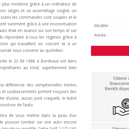
e et plus moderne grâce à un ordinateur de
bons sièges et un assemblage soigné, on
e. Toutes les commandes sont souples et le
ent surement grâce à une insonorisation
Modèle :
auto était en avance sur son temps et sur
Année :
 du répondant à tous les régimes grâce à
ion qui travaillent en concert et à un
urrait vous convenir au quotidien.
rée le 23 06 1986 à Bordeaux est dans
ropriétaires au total, superbement bien
Obtenir 
financeme
a différencie des sempiternelles teintes
Bientôt dispo
es et soubassements portent toujours des
ie d’usine, aucun joint craquelé, le liséré
pourtour de l’auto.
ettra de vous mettre dans la peau d’un
e de pouvoir tomber sur une auto encore
é bricolé ou modifié. Cette Golf 2 GTI 16S
Obtenir 