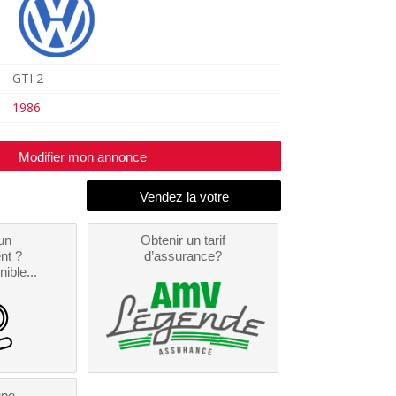
GTI 2
1986
Modifier mon annonce
un
Obtenir un tarif
nt ?
d’assurance?
nible...
une