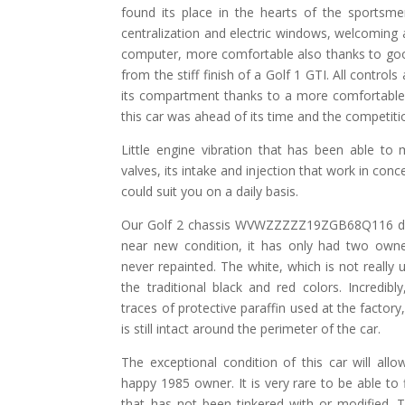
found its place in the hearts of the sportsme
centralization and electric windows, welcomin
computer, more comfortable also thanks to goo
from the stiff finish of a Golf 1 GTI. All controls
its compartment thanks to a more comfortable 
this car was ahead of its time and the competiti
Little engine vibration that has been able to m
valves, its intake and injection that work in conce
could suit you on a daily basis.
Our Golf 2 chassis WVWZZZZZ19ZGB68Q116 deli
near new condition, it has only had two owner
never repainted. The white, which is not really u
the traditional black and red colors. Incredib
traces of protective paraffin used at the factory
is still intact around the perimeter of the car.
The exceptional condition of this car will all
happy 1985 owner. It is very rare to be able to fin
that has not been tinkered with or modified. Th