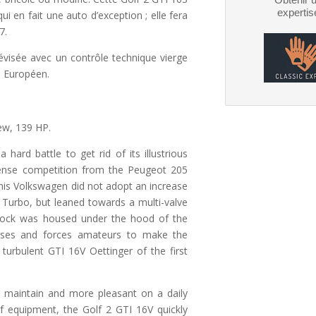
expertis
ui en fait une auto d’exception ; elle fera
7.
évisée avec un contrôle technique vierge
on Européen.
ew, 139 HP.
hard battle to get rid of its illustrious
ntense competition from the Peugeot 205
this Volkswagen did not adopt an increase
 Turbo, but leaned towards a multi-valve
block was housed under the hood of the
rses and forces amateurs to make the
turbulent GTI 16V Oettinger of the first
o maintain and more pleasant on a daily
f equipment, the Golf 2 GTI 16V quickly