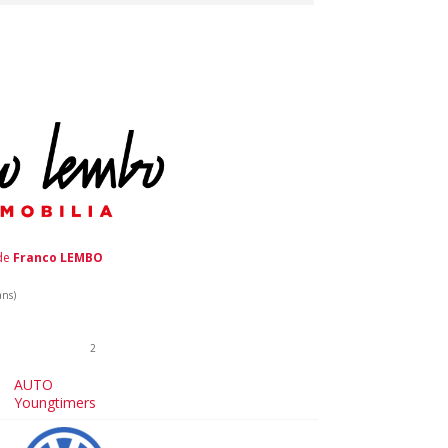
 de
Franco LEMBO
ans)
2
AUTO
Youngtimers