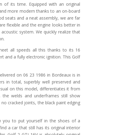
n of its time. Equipped with an original
g and more modern thanks to an on-board
d seats and a neat assembly, we are far
 are flexible and the engine looks better in
acoustic system. We quickly realize that
on.
eet all speeds all this thanks to its 16
rt and a fully electronic ignition. This Golf
vered on 06 23 1986 in Bordeaux is in
s in total, superbly well preserved and
sual on this model, differentiates it from
ly, the welds and underframes still show
, no cracked joints, the black paint edging
ow you to put yourself in the shoes of a
d a car that still has its original interior
is Golf 2 GTI 16V is absolutely original