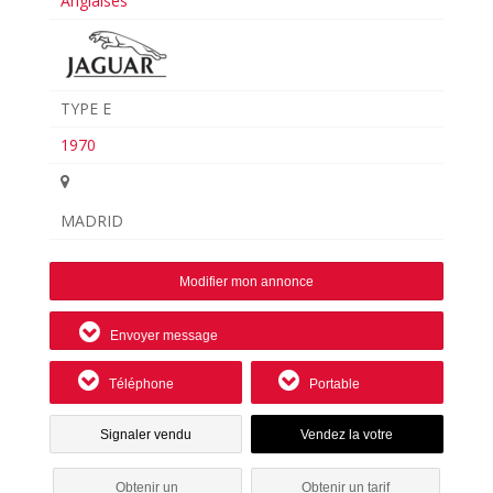
Anglaises
TYPE E
1970
MADRID
Modifier mon annonce
Envoyer message
Téléphone
Portable
Signaler vendu
Obtenir un
Obtenir un tarif