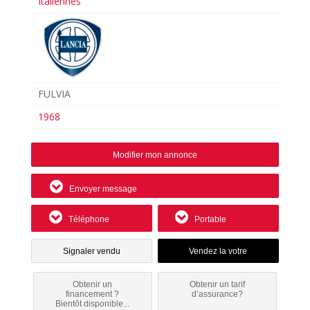
Italiennes
FULVIA
1968
Modifier mon annonce
Envoyer message
Téléphone
Portable
Signaler vendu
Obtenir un
Obtenir un tarif
financement ?
d’assurance?
Bientôt disponible...