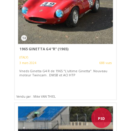
14
1965 GINETTA G4 “R” (1965)
(ITALY)
3 mars 2024
688 vues
Vneds Ginetta G4 R de 1965."L'ultime Ginetta". Nouveau
moteur Twincam . DMSB et ACI HTP
Vendu par : Mike VAN THIEL
PSD