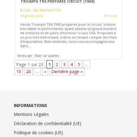
TRIUMPH TR6 PREPAREE CIRCUIT (1969)
(USA - WA) WASHINGTON
24 janvier 2024
273 vues
Vends Triumph TR6 1969 préparée pour le circuit. Voiture
très fiable et performante, ayant obtenu un grand nombre
de victoires et de palce d'honneur ici aux USA. Proposée à
un prix très intéressant, même en tenant compte des frais
d'importation. Bien entendu, nous vous accompagnerons
dans...
Vendu par : Race Car Locators
Page 1 sur 23
1
2
3
4
5
…
10
20
…
»
Dernière page »
INFORMATIONS
Mentions Légales
Déclaration de confidentialité (UE)
Politique de cookies (UE)