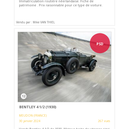
Immatriculation routière néerlandaise. Fiche de
patrimoine . Prix raisonnable pour ce type de voiture.
Vendu par : Mike VAN THIEL
PSD
12
BENTLEY 4 1/2 (1930)
MEUDON (FRANCE)
30 janvier 2024
267 vues
Vends Bentley 4 1/2 de 1930. Moteur boite de vitesses ainsi