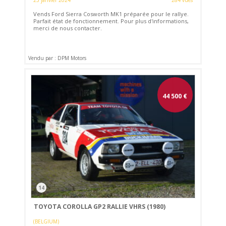
25 janvier 2024
284 vues
Vends Ford Sierra Cosworth MK1 préparée pour le rallye.
Parfait état de fonctionnement. Pour plus d'informations,
merci de nous contacter.
Vendu par : DPM Motors
44 500
€
14
TOYOTA COROLLA GP2 RALLIE VHRS (1980)
(BELGIUM)