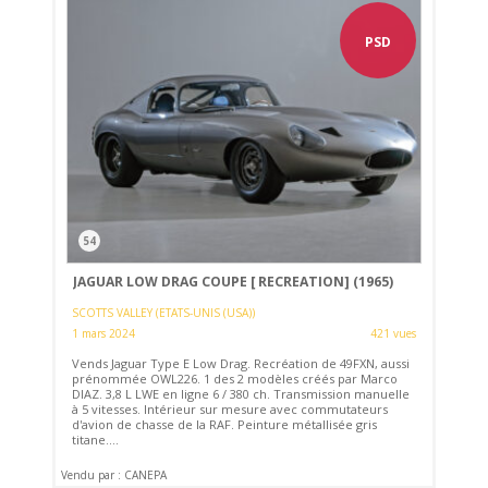
PSD
54
JAGUAR LOW DRAG COUPE [ RECREATION] (1965)
SCOTTS VALLEY (ETATS-UNIS (USA))
1 mars 2024
421 vues
Vends Jaguar Type E Low Drag. Recréation de 49FXN, aussi
prénommée OWL226. 1 des 2 modèles créés par Marco
DIAZ. 3,8 L LWE en ligne 6 / 380 ch. Transmission manuelle
à 5 vitesses. Intérieur sur mesure avec commutateurs
d'avion de chasse de la RAF. Peinture métallisée gris
titane....
Vendu par : CANEPA